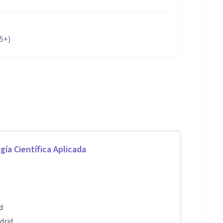
65+)
gía Científica Aplicada
d
drid