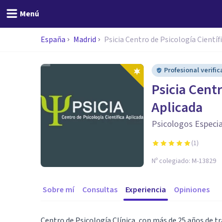
Menú
España
Madrid
Psicia Centro de Psicología Científ
Profesional verifi
Psicia Centr
Aplicada
Psicologos Especial
(
1
)
Nº colegiado:
M-13829
Sobre mí
Consultas
Experiencia
Opiniones
Centro de Psicología Clínica, con más de 25 años de tr