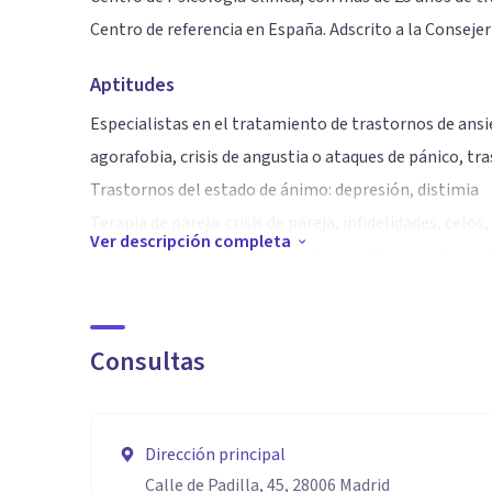
Centro de referencia en España. Adscrito a la Conseje
Aptitudes
Especialistas en el tratamiento de trastornos de ansi
agorafobia, crisis de angustia o ataques de pánico, t
Trastornos del estado de ánimo: depresión, distimia
Terapia de pareja: crisis de pareja, infidelidades, celo
Ver descripción completa
Intervención en adicción a las Nuevas Tecnologías (adi
Trastorno dismórfico corporal
Consultas
Dirección principal
Calle de Padilla, 45, 28006 Madrid