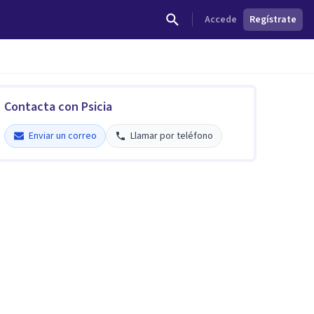
Accede
Regístrate
Contacta con Psicia
Enviar un correo
Llamar por teléfono
Psicia Centro de Psicología
Científica Aplicada
Verificado
5
Enviar un correo
Llamar por teléfono