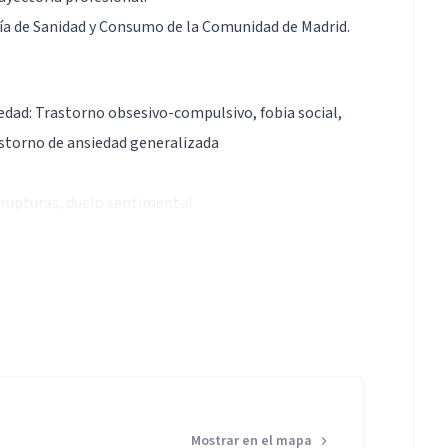
ría de Sanidad y Consumo de la Comunidad de Madrid.
edad: Trastorno obsesivo-compulsivo, fobia social,
rastorno de ansiedad generalizada
s, rupturas, duelo sentimental
cción a videojuegos, internet...)
Mostrar en el mapa