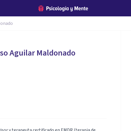
ldonado
nso Aguilar Maldonado
isor y terapeuta certificado en EMDR (terapia de