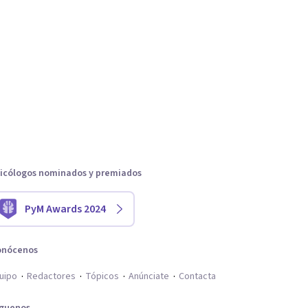
icólogos nominados y premiados
PyM Awards 2024
onócenos
uipo
Redactores
Tópicos
Anúnciate
Contacta