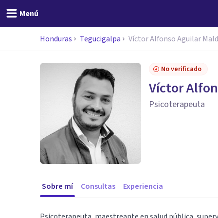
Menú
Honduras
Tegucigalpa
Víctor Alfonso Aguilar Ma
No verificado
Víctor Alfo
Psicoterapeuta
Sobre mí
Consultas
Experiencia
Psicoterapeuta, maestreante en salud pública, superv