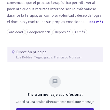
convencida que el proceso terapéutico permite ver al
paciente que sus recursos internos son lo más valioso
durante la terapia, así como su voluntad y deseo de lograr
el dominio y control de sus propias emociones. El
leer más
paciente y yo, emprendemos un viaje a su psiquis para
Ansiedad
Codependencia
Depresión
+7 más
desenredar las emociones que se deben gestionar para
lograr la plenitud de su salud mental.
Dirección principal
Los Robles, Tegucigalpa, Francisco Morazán
Envía un mensaje al profesional
Coordina una sesión directamente mediante mensaje