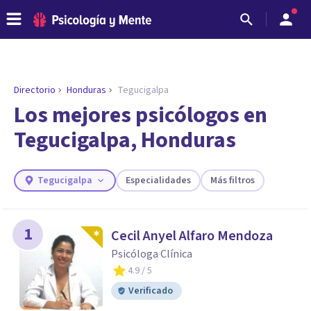
Directorio
Honduras
Tegucigalpa
ENCONTRAR MI TERAPEUTA
¿Necesitas ayuda para encontrar el
Los mejores psicólogos en
psicólogo adecuado?
Tegucigalpa, Honduras
Responde a unas breves preguntas y te ofreceremos
los profesionales que más se ajustan a tus
necesidades.
Tegucigalpa
Especialidades
Más filtros
Responder cuestionario
1
Cecil Anyel Alfaro Mendoza
Psicóloga Clínica
4.9
/ 5
Verificado