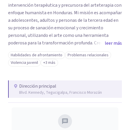
intervención terapéutica y precursora del arteterapia con
enfoque humanista en Honduras. Mi misión es acompañar
a adolescentes, adultos y personas de la tercera edad en
su proceso de sanación emocional y crecimiento
personal, utilizando el arte como una herramienta
poderosa para la transformación profunda. Creo
leer más
firmemente que la creatividad tiene el poder de
Habilidades de afrontamiento
Problemas relacionales
desbloquear emociones reprimidas y permitir que las
Violencia juvenil
+3 más
personas encuentren su camino hacia una vida más plena
y equilibrada. Mi enfoque integrador combina la
psicología clínica con técnicas artísticas para ofrecer una
Dirección principal
intervención terapéutica efectiva y adaptada a las
Blvd. Kennedy, Tegucigalpa, Francisco Morazán
necesidades de cada individuo.