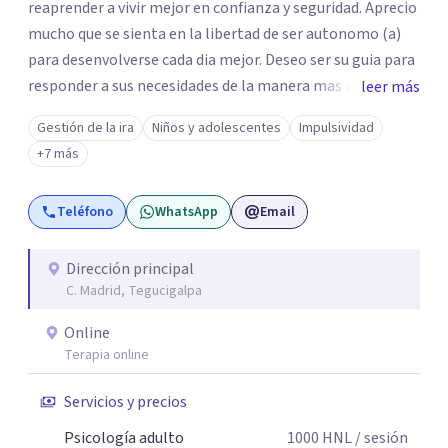
reaprender a vivir mejor en confianza y seguridad. Aprecio
mucho que se sienta en la libertad de ser autonomo (a)
para desenvolverse cada dia mejor. Deseo ser su guia para
responder a sus necesidades de la manera mas autentica
leer más
posible y sea mi experiencia y profesion de gran utilidad
Gestión de la ira
Niños y adolescentes
Impulsividad
para usted. Esta es una excelente oportunidad para
+7 más
avanzar y progresar juntos.
Teléfono
WhatsApp
Email
Dirección principal
C. Madrid, Tegucigalpa
Online
Terapia online
Servicios y precios
Psicología adulto
1000
HNL
/ sesión