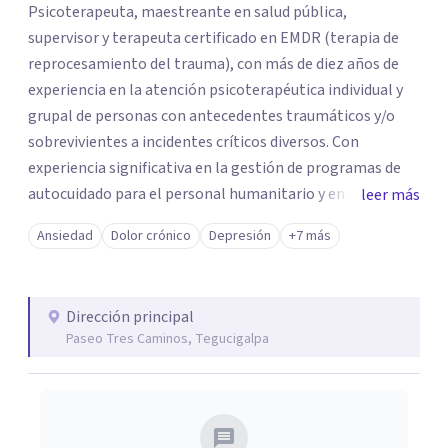
Psicoterapeuta, maestreante en salud pública,
supervisor y terapeuta certificado en EMDR (terapia de
reprocesamiento del trauma), con más de diez años de
experiencia en la atención psicoterapéutica individual y
grupal de personas con antecedentes traumáticos y/o
sobrevivientes a incidentes críticos diversos. Con
experiencia significativa en la gestión de programas de
autocuidado para el personal humanitario y en respuesta
leer más
a las necesidades de salud mental y apoyo psicosocial de
Ansiedad
Dolor crónico
Depresión
+7 más
población afectada por la violencia, en movilidad y
afectadas por situaciones de crisis o emergencias.
Dirección principal
Paseo Tres Caminos, Tegucigalpa