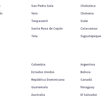
n
San Pedro Sula
Choluteca
és
Yoro
Choloma
Teupasenti
Siale
Santa Rosa de Copán
Catacamas
Tela
Siguatepeque
Colombia
Argentina
Estados Unidos
Bolivia
República Dominicana
Canadá
Guatemala
Paraguay
Australia
El Salvador