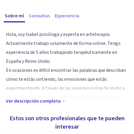
Sobre mí
Consultas
Experiencia
Hola, soy Isabel psicóloga y experta en arteterapia.
Actualmente trabajo solamente de forma online. Tengo
experiencia de 5 años trabajando terapéuticamente en
España y Reino Unido.
En ocasiones es difícil encontrar las palabras que describan
cómo te estás sintiendo, las emociones que estás
experimentando. A través de las sesiones online te invito a
usar la creatividad como medio de exploración de estas
Ver descripción completa
emociones y desafíos actuales que están dificultando o
frenando tu bienestar.
Estos son otros profesionales que te pueden
Te propongo un espacio seguro y de confianza donde podrás
interesar
iniciar un proceso de cambio y de exploración personal. No