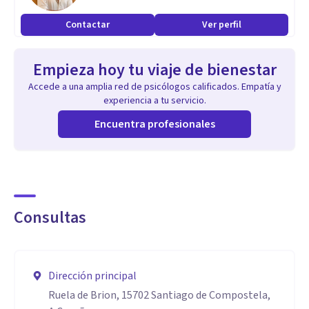
experiencia traumática. Mi enfoque es holístico trabajando
Contactar
Ver perfil
de acuerdo a las necesidades de la persona, con una especial
atención a la relación terapéutica, el vínculo y el desarrollo
Empieza hoy tu viaje de bienestar
de la autoconciencia a través del arte y el proceso creativo.
Accede a una amplia red de psicólogos calificados. Empatía y
experiencia a tu servicio.
Aptitudes
Encuentra profesionales
Arteterapia y arte psicoterapia, psicoterapeuta, psicología
centrada en emociones, psicoterapia humanista y centrada
en la persona.
Consultas
Dirección principal
Ruela de Brion, 15702 Santiago de Compostela,