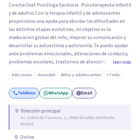
Concha Oset Psicóloga Sanitaria . Psicoterapeuta infantil
y de adultos Con la terapia infantil y de adolescentes
proporciono una ayuda para abordar las dificultades en
las distintas etapas evolutivas, mi objetivo es la
maduración global del niño, mejorar su comunicación y
desarrollar su autoestima y autonomía. Te puedo ayudar
ante problemas emocionales, alteraciones de conducta,
problemas escolares, trastornos de atención, miedos,
leer más
ansiedad. El apoyo a los padres es un pilar importante de
Adicciones
Ansiedad
Niños y adolescentes
+7 más
mi trabajo, dotándoles de herramientas que les ayuden a
comprender mejor a su hijo en cada etapa y sentirse
Teléfono
WhatsApp
Email
apoyados en su inestimable labor, desde el respeto a las
individualidades y a la disposición emocional de la familia.
En la terapia con adultos y pareja utilizo un enfoque
Dirección principal
Av. Isabel de Farnesio, 2, 28660 Boadilla del Monte,
integrador, relacional, concibo al ser humano como un
Madrid
ser activo y con un alto poder de cambio, soy especialista
en tratamiento de depresiones, ansiedad, fobias,
Online