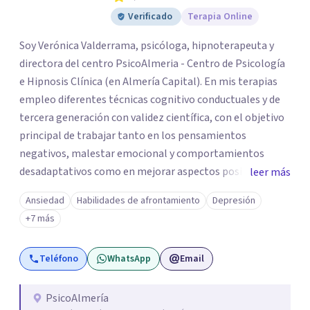
Verificado
Terapia Online
Soy Verónica Valderrama, psicóloga, hipnoterapeuta y
directora del centro PsicoAlmeria - Centro de Psicología
e Hipnosis Clínica (en Almería Capital). En mis terapias
empleo diferentes técnicas cognitivo conductuales y de
tercera generación con validez científica, con el objetivo
principal de trabajar tanto en los pensamientos
negativos, malestar emocional y comportamientos
desadaptativos como en mejorar aspectos positivos,
leer más
habilidades y desarrollo personal. ¡Tus objetivos son los
Ansiedad
Habilidades de afrontamiento
Depresión
míos y juntos los alcanzaremos!. Mi objetivo principal es
+7 más
que consigas el bienestar y equilibrio que buscas, siendo
consciente de que cada persona es diferente y por ello
Teléfono
WhatsApp
Email
inicialmente realizaremos una adecuada evaluación para
conseguir un tratamiento individualizado y
personalizado. Utilizo diferentes técnicas psicológicas
PsicoAlmería