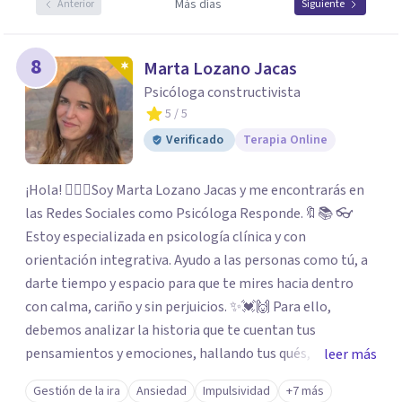
Más días
Anterior
Siguiente
8
Marta Lozano Jacas
Psicóloga constructivista
5
/ 5
Verificado
Terapia Online
¡Hola! 🙋🏼‍♀️Soy Marta Lozano Jacas y me encontrarás en
las Redes Sociales como Psicóloga Responde.🔖📚 👓
Estoy especializada en psicología clínica y con
orientación integrativa. Ayudo a las personas como tú, a
darte tiempo y espacio para que te mires hacia dentro
con calma, cariño y sin perjuicios. ✨💓🙌 Para ello,
debemos analizar la historia que te cuentan tus
pensamientos y emociones, hallando tus qués, tus
leer más
cómos, tus porqués, tus cuándos y tus dóndes a lo largo
Gestión de la ira
Ansiedad
Impulsividad
+7 más
de tu vida. Así, podrás desenredar el lío que es vivir, podrás