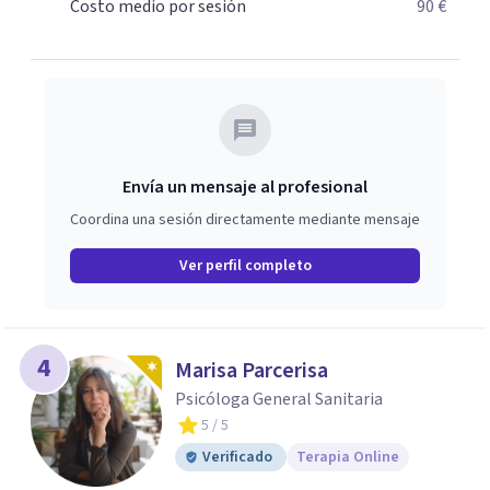
Psicodrama, profundizando en la mente humana y las
Costo medio por sesión
90 €
dinámicas que guían nuestras relaciones. Mi objetivo es
ofrecerte un espacio de confianza donde podamos
trabajar en mejorar tu bienestar emocional y tus
relaciones. Estoy aquí para acompañarte en ese proceso.
Envía un mensaje al profesional
Coordina una sesión directamente mediante mensaje
Ver perfil completo
4
Marisa Parcerisa
Psicóloga General Sanitaria
5
/ 5
Verificado
Terapia Online