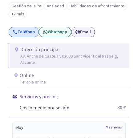
respetuoso y adaptado a cada persona. También
Gestión de la ira
Ansiedad
Habilidades de afrontamiento
acompaño procesos de crecimiento personal y terapia
+7 más
del alma orientados al trabajo emocional, la búsqueda de
sentido, el autoconocimiento y la conexión interior. Mi
Teléfono
WhatsApp
Email
objetivo es ayudar a las personas a comprenderse mejor,
encontrar paz interior y desarrollar los recursos
necesarios para vivir con mayor equilibrio y plenitud.
Dirección principal
Av. Ancha de Castelar, 03690 Sant Vicent del Raspeig,
Alicante
Online
Terapia online
Servicios y precios
Costo medio por sesión
80 €
Hoy
Más horas