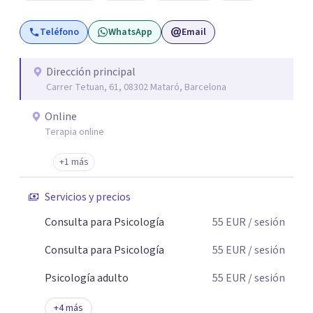
aceptar quien eres: un ser humano que siente, que piensa
Teléfono
WhatsApp
Email
y que hace; un ser que se contradice, que tiene dudas y que
se equivoca. Y eso es natural y sano.🫀+🧠 =💝
Dirección principal
Carrer Tetuan, 61, 08302 Mataró, Barcelona
Online
Terapia online
+1 más
Servicios y precios
Consulta para Psicología
55
EUR
/ sesión
Consulta para Psicología
55
EUR
/ sesión
Psicología adulto
55
EUR
/ sesión
+
4
más