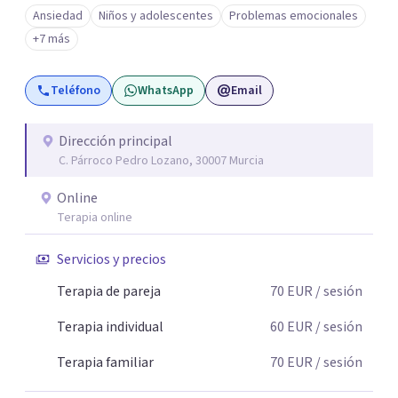
es una forma de colaboración en donde diálogo, además
Ansiedad
Niños y adolescentes
Problemas emocionales
de la confianza y el apoyo, es el camino para poder
+7 más
identificar qué es lo que sucede, qué sentido tiene y cuales
son los pasos para el cambio. Además, creo que los
Teléfono
WhatsApp
Email
verdaderos cambios tienen que partir de uno mismo y mi
idea es poder acompañarte para que puedas tomar
aquellas decisiones en tu vida que te puedan llevar a estar
Dirección principal
C. Párroco Pedro Lozano, 30007 Murcia
mejor con lo que piensas y con lo que haces.
Online
Terapia online
Servicios y precios
Terapia de pareja
70
EUR
/ sesión
Terapia individual
60
EUR
/ sesión
Terapia familiar
70
EUR
/ sesión