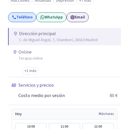
Adicciones
Ansiedad
Depresión
+7 más
tus objetivos. Entre nuestras especialidades destaca la
terapia de pareja y sexual, así como el tratamiento de
Teléfono
WhatsApp
Email
problemas emocionales, obsesiones, ansiedad , estrés,
duelos, insomnio y depresión, entre otros. Contamos
además con un servicio de hipnosis regresiva para el
Dirección principal
C. de Miguel Ángel, 7, Chamberí, 28010 Madrid
trabajo de "Terapia del Alma".
Online
Terapia online
+1 más
Servicios y precios
Costo medio por sesión
80 €
Hoy
Más horas
10:00
11:00
12:00