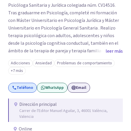
Psicóloga Sanitaria y Jurídica colegiada núm. CV14516.
Tras graduarme en Psicología, completé mi formación
con Máster Universitario en Psicología Jurídica y Máster
Universitario en Psicología General Sanitaria . Realizo
terapia psicológica con adultos, adolescentes y niños
desde la psicología cognitiva conductual, también en el
ámbito de la terapia de pareja y terapia familiar. Como
leer más
psicóloga jurídico forense, realizo informes periciales
Adicciones
Ansiedad
Problemas de comportamiento
psicológicos en el ámbito de familia, civil, penal y laboral.
+7 más
Soy miembro del Listado Oficial de Psicólogos Forenses
del Colegio Oficial de Psicólogos de la Comunidad
Teléfono
WhatsApp
Email
Valencia (LOPF). Y realizo mi trabajo en CONECTA Centro
de Psicología, del cual soy cofundadora.
Dirección principal
Carrer de l'Editor Manuel Aguilar, 3, 46001 València,
Valencia
Online