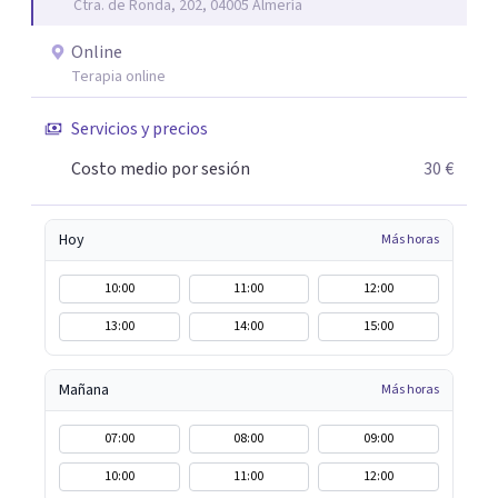
Ctra. de Ronda, 202, 04005 Almería
aunque mi especialidad es la hipnosis clínica, como
técnica útil en las terapias psicológicas aumentando su
Online
eficacia, reduciendo el tiempo de tratamiento y
Terapia online
consiguiendo cambios positivos desde la primera sesión.
¿Tienes dudas de cómo enfocaré tu problema o situación?
Servicios y precios
Contáctame y te informaré con mucho gusto. Es el
Costo medio por sesión
30 €
momento de dar el paso a una nueva etapa en tu vida.
Hoy
Más horas
10:00
11:00
12:00
13:00
14:00
15:00
Mañana
Más horas
07:00
08:00
09:00
10:00
11:00
12:00