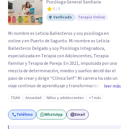
Psicóloga General Sanitaria
5
/ 5
Verificado
Terapia Online
Mi nombre es Leticia Ballesteros y soy psicóloga en
online y en Puerto de Sagunto. Mi nombre es Leticia
Ballesteros Delgado y soy Psicóloga Integradora,
especializada en Terapia con Adolescentes, Terapia
Familiar y Terapia de Pareja. En 2021, impulsada por una
mezcla de determinación, miedos y sueños decidí dar el
paso de crear y dirigir “Clínica Self”. Mi carrera ha sido un
viaje continuo de aprendizaje y transformación,
leer más
moldeado por másters, especializaciones y experiencias
TDAH
Ansiedad
Niños y adolescentes
+7 más
que han reafirmado mi verdadera vocación: acompañar a
familias y adolescentes en sus momentos más cruciales,
Teléfono
WhatsApp
Email
guiándolos hacia relaciones más saludables y un
desarrollo personal integral.