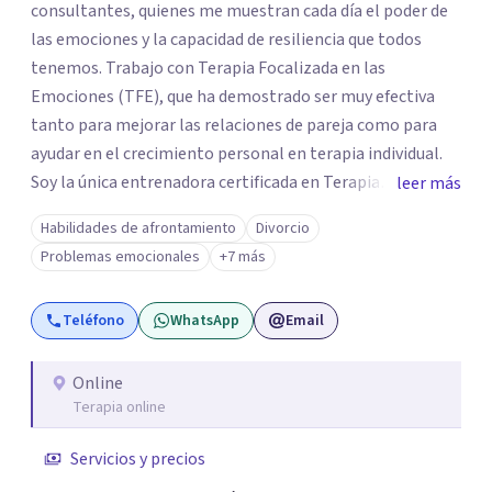
consultantes, quienes me muestran cada día el poder de
las emociones y la capacidad de resiliencia que todos
tenemos. Trabajo con Terapia Focalizada en las
Emociones (TFE), que ha demostrado ser muy efectiva
tanto para mejorar las relaciones de pareja como para
ayudar en el crecimiento personal en terapia individual.
Soy la única entrenadora certificada en Terapia
leer más
Focalizada en las Emociones (TFE) en España, además de
Habilidades de afrontamiento
Divorcio
supervisora y terapeuta certificada. La TFE ha
Problemas emocionales
+7 más
demostrado una mejora significativa en las relaciones,
con un 70-75% de éxito y felicidad duradera. Este enfoque
Teléfono
WhatsApp
Email
también transforma la vida en terapia individual,
ofreciendo nuevas herramientas para el bienestar
emocional. Desde que me gradué en Psicología en 2002,
Online
Terapia online
siempre he estado en constante aprendizaje y
crecimiento. He complementado mi formación con un
Servicios y precios
Máster en Terapia Cognitivo-Conductual y otro en