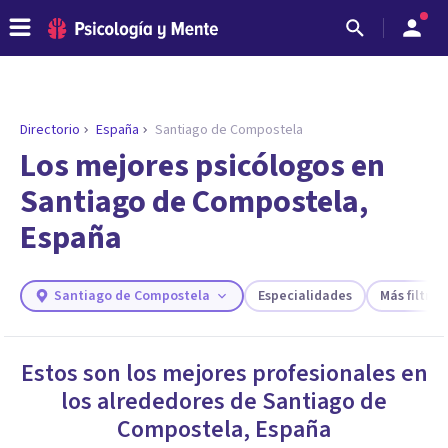
Directorio
España
Santiago de Compostela
ENCONTRAR MI TERAPEUTA
¿Necesitas ayuda para encontrar el
Los mejores psicólogos en
psicólogo adecuado?
Santiago de Compostela,
Responde a unas breves preguntas y te ofreceremos
España
los profesionales que más se ajustan a tus
necesidades.
Responder cuestionario
Santiago de Compostela
Especialidades
Más filtros
Estos son los mejores profesionales en
los alrededores de
Santiago de
Compostela
,
España