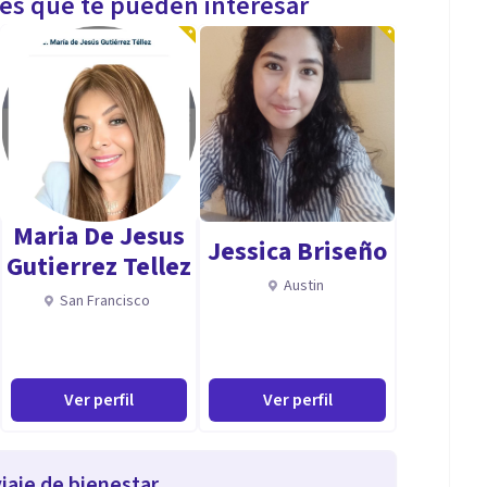
les que te pueden interesar
Maria De Jesus
Jessica Briseño
Gutierrez Tellez
Austin
San Francisco
Ver perfil
Ver perfil
iaje de bienestar