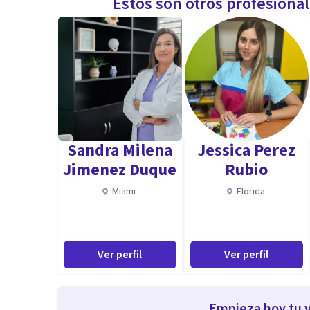
Estos son otros profesiona
Sandra Milena
Jessica Perez
Jimenez Duque
Rubio
Miami
Florida
Ver perfil
Ver perfil
Empieza hoy tu v