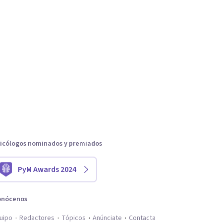
icólogos nominados y premiados
PyM Awards 2024
onócenos
uipo
Redactores
Tópicos
Anúnciate
Contacta