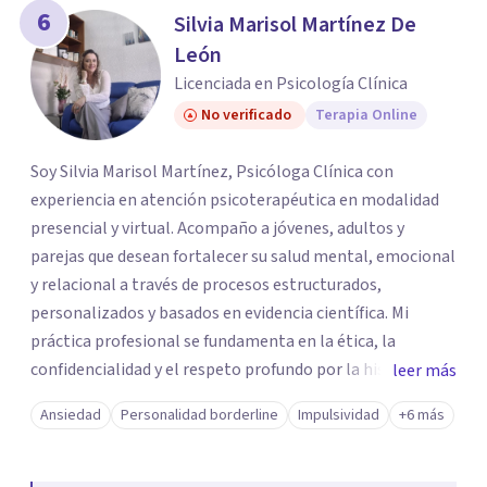
6
Silvia Marisol Martínez De
León
Licenciada en Psicología Clínica
No verificado
Terapia Online
Soy Silvia Marisol Martínez, Psicóloga Clínica con
experiencia en atención psicoterapéutica en modalidad
presencial y virtual. Acompaño a jóvenes, adultos y
parejas que desean fortalecer su salud mental, emocional
y relacional a través de procesos estructurados,
personalizados y basados en evidencia científica. Mi
práctica profesional se fundamenta en la ética, la
confidencialidad y el respeto profundo por la historia
leer más
individual de cada paciente. Concibo la terapia como un
Ansiedad
Personalidad borderline
Impulsividad
+6 más
espacio seguro de reflexión, autoconocimiento y
transformación, donde es posible desarrollar recursos
internos para afrontar los desafíos con mayor claridad,