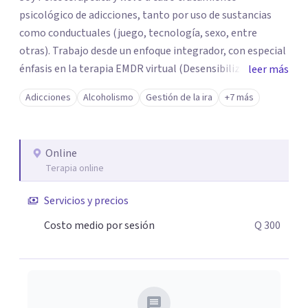
psicológico de adicciones, tanto por uso de sustancias
como conductuales (juego, tecnología, sexo, entre
otras). Trabajo desde un enfoque integrador, con especial
énfasis en la terapia EMDR virtual (Desensibilización y
leer más
Reprocesamiento por Movimientos Oculares), una
Adicciones
Alcoholismo
Gestión de la ira
+7 más
herramienta altamente efectiva para abordar las
adicciones y traumas que suelen estar en la raíz de los
comportamientos adictivos. Mi objetivo es acompañarte
Online
en un proceso de cambio profundo, que te permita
Terapia online
reconectar contigo mismo, recuperar tu autonomía y
construir una vida más equilibrada y significativa. La
Servicios y precios
terapia que ofrezco se adapta a tus necesidades y ritmo
Costo medio por sesión
Q 300
personal, brindando un espacio seguro, sin juicios y con
una visión clara hacia la recuperación.