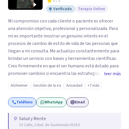
5
/ 5
los profesionales que más se ajustan a tus
Verificado
Terapia Online
necesidades.
Responder cuestionario
Mi compromiso con cada cliente o paciente es ofrecer
una atención objetiva, profesional y personalizada. Para
mi es importante mostrar un genuino interés en el
procesos de cambio de estilo de vida de las personas que
llegan a mi consulta. Me actualizo constantemente para
brindar un servicio con bases y herramientas científicas.
Creo firmemente en que el ser humano está dotado para
promover cambios si encuentra las estrategias y
leer más
herramientas adecuadas y es por eso que elegí esta
Alzheimer
Gestión de la ira
Ansiedad
+7 más
profesión, ya que me permite a través del conocimiento y
experiencia que he adquirido ayudar a las personas a
Teléfono
WhatsApp
Email
descubrirse a sí mismos y por medio de la psicoterapia
puedan crecer y florecer.
Salud y Mente
15 Calle, Cdad. de Guatemala 01010