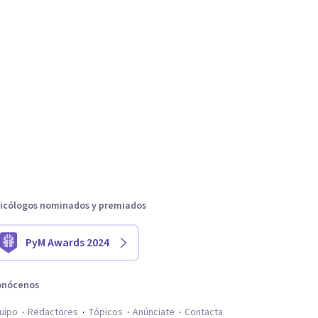
icólogos nominados y premiados
PyM Awards 2024
onócenos
uipo
Redactores
Tópicos
Anúnciate
Contacta