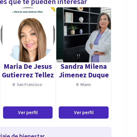
les que te pueden interesar
Maria De Jesus
Sandra Milena
Gutierrez Tellez
Jimenez Duque
San Francisco
Miami
Ver perfil
Ver perfil
iaje de bienestar