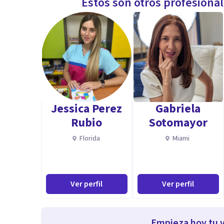
Estos son otros profesiona
Jessica Perez
Gabriela
Rubio
Sotomayor
Florida
Miami
Ver perfil
Ver perfil
Empieza hoy tu v