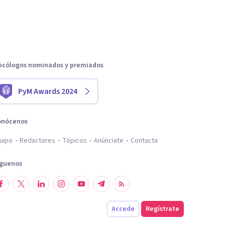
icólogos nominados y premiados
PyM Awards 2024
onócenos
uipo
Redactores
Tópicos
Anúnciate
Contacta
íguenos
Accede
Regístrate