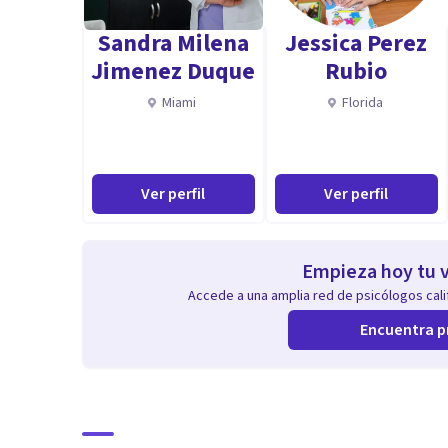
Sandra Milena
Jessica Perez
Jimenez Duque
Rubio
Miami
Florida
Ver perfil
Ver perfil
Empieza hoy tu v
Accede a una amplia red de psicólogos calif
Encuentra p