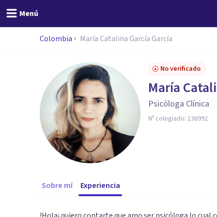
Menú
Colombia
María Catalina García García
No verificado
María Catal
Psicóloga Clínica
Nº colegiado:
136992
Sobre mí
Experiencia
!Hola¡ quiero contarte que amo ser psicóloga lo cual 