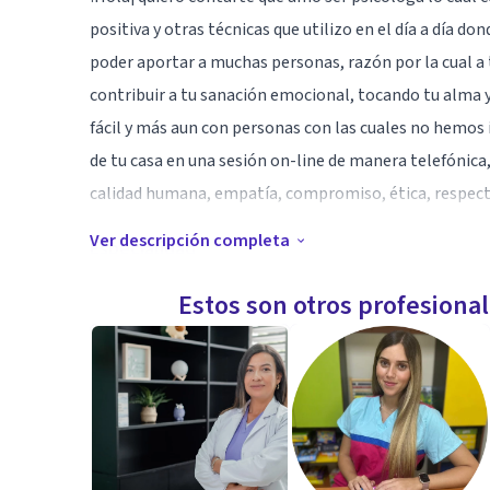
positiva y otras técnicas que utilizo en el día a día 
poder aportar a muchas personas, razón por la cual a
contribuir a tu sanación emocional, tocando tu alma y
fácil y más aun con personas con las cuales no hemos
de tu casa en una sesión on-line de manera telefónica
calidad humana, empatía, compromiso, ética, respecto
Ver descripción completa
Especialidad
"Conozca todas las teorías. Domine todas las técnica
Estos son otros profesiona
Alma Humana" Carl G. Jung.
Aptitudes
Soy psicóloga con orientación Cognitivo Conductual
psicológica clínica, e intervención en situaciones de c
mayor parte de mi experiencia la enfocado en el aco