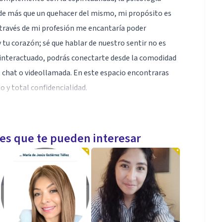
donde más que un quehacer del mismo, mi propósito es
 través de mi profesión me encantaría poder
 tu corazón; sé que hablar de nuestro sentir no es
 interactuado, podrás conectarte desde la comodidad
, chat o videollamada. En este espacio encontraras
 y total confidencialidad.
s, pero al tocar un Alma Humana sea apenas otra
les que te pueden interesar
, con competencias en el acompañamiento y asesoría
risis y atención en primeros auxilios psicológicos,la
mpañamiento de pacientes oncologicos y sus familias