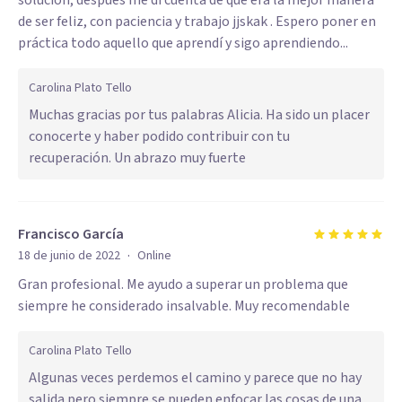
solución, después me di cuenta de que era la mejor manera
de ser feliz, con paciencia y trabajo jjskak . Espero poner en
práctica todo aquello que aprendí y sigo aprendiendo...
Carolina Plato Tello
Muchas gracias por tus palabras Alicia. Ha sido un placer
conocerte y haber podido contribuir con tu
recuperación. Un abrazo muy fuerte
Francisco García
·
18 de junio de 2022
Online
Gran profesional. Me ayudo a superar un problema que
siempre he considerado insalvable. Muy recomendable
Carolina Plato Tello
Algunas veces perdemos el camino y parece que no hay
salida pero siempre se pueden enfocar las cosas de una