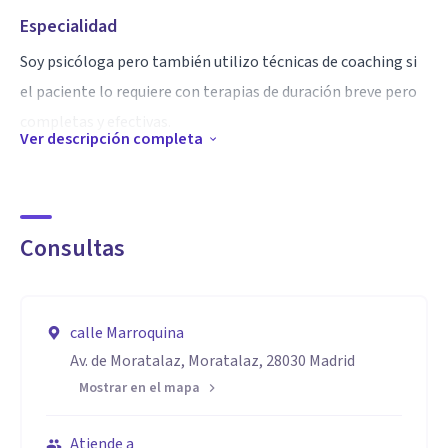
Especialidad
Soy psicóloga pero también utilizo técnicas de coaching si
el paciente lo requiere con terapias de duración breve pero
completas y efectivas.
Ver descripción completa
Aptitudes
Soy psicóloga humanista integrativa y la terapia por tanto
se centra en la persona utilizando las técnicas más
Consultas
convenientes dependiendo de la problemática del paciente.
La dirección que yo he escogido es la centrada en una
psicología humanista que conlleva aspectos de la gestalt,
calle Marroquina
brainspotting, Método Aleceia para el tratamiento del
Av. de Moratalaz, Moratalaz, 28030 Madrid
trauma, análisis transaccional, IFS, etc.
Mostrar en el mapa
Atiende a