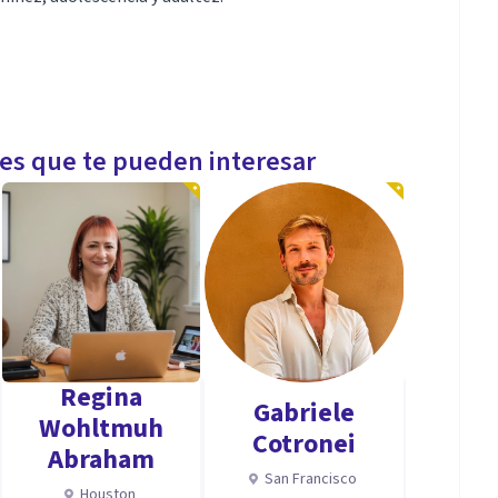
les que te pueden interesar
Regina
Gabriele
Wohltmuh
Cotronei
Abraham
San Francisco
Houston