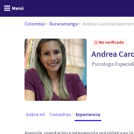
Menú
Colombia
Bucaramanga
Andrea Carolina Guerrer
No verificado
Andrea Caro
Psicologa Especiali
Sobre mí
Consultas
Experiencia
Asesoría, orientación e intervención psicológica en la