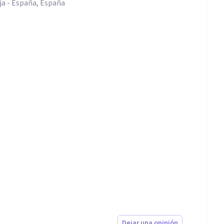
oja - España, España
Dejar una opinión