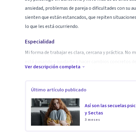
ansiedad, problemas de pareja o dificultades con su a
sienten que están estancados, que repiten situacione
lo que les está ocurriendo.
Especialidad
Mi forma de trabajar es clara, cercana y práctica. No 
está pasando y ayudarte a hacer cambios concretos des
Ver descripción completa
te ocurre, pero sobre todo que notes avances reales en 
Acompaño procesos relacionados con ansiedad, estré
Último artículo publicado
conflictos de pareja y momentos de crisis. Muchas per
Así son las secuelas ps
necesitan ordenar lo que les pasa y empezar a tomar 
y Sectas
3 meses
Aptitudes
Trabajo desde un enfoque integrador, combinando tera