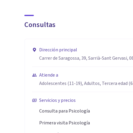
emocional, adaptándolo a cada persona.
Consultas
Si buscas un espacio donde sentirte cómodo/a, hablar 
funcionando, podemos trabajarlo juntos.
Dirección principal
Carrer de Saragossa, 39, Sarrià-Sant Gervasi, 
Atiende a
Adolescentes (11-19), Adultos, Tercera edad (
Servicios y precios
Consulta para Psicología
Primera visita Psicología