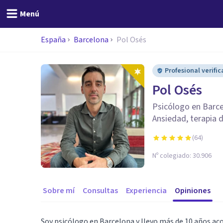
Menú
España
Barcelona
Pol Osés
Profesional verifi
Pol Osés
Psicólogo en Barce
Ansiedad, terapia 
(
64
)
Nº colegiado:
30.906
Sobre mí
Consultas
Experiencia
Opiniones
Soy psicólogo en Barcelona y llevo más de 10 años 