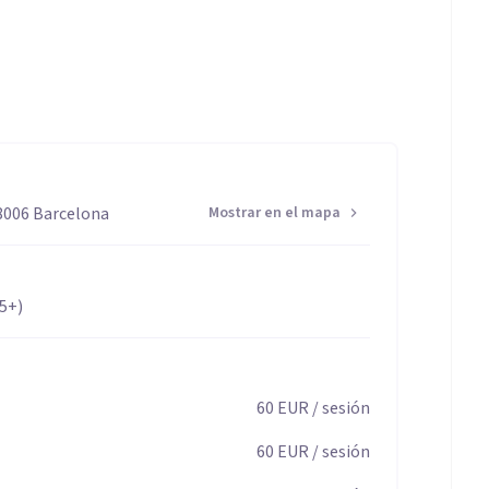
con claridad y empezar a cambiar lo que no te está
08006 Barcelona
Mostrar en el mapa
65+)
60
EUR
/ sesión
60
EUR
/ sesión