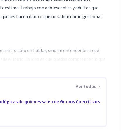
utoestima. Trabajo con adolescentes y adultos que
s que les hacen daño o que no saben cómo gestionar
me centro solo en hablar, sino en entender bien qué
de el inicio. La idea es que puedas comprender lo que
tu día a día.
s, gestión emocional, dependencia emocional,
Ver todos
sonas llegan sintiéndose desbordadas o perdidas, y
icológicas de quienes salen de Grupos Coercitivos
decisiones con más seguridad.
pia cognitivo-conductual, terapia breve y trabajo