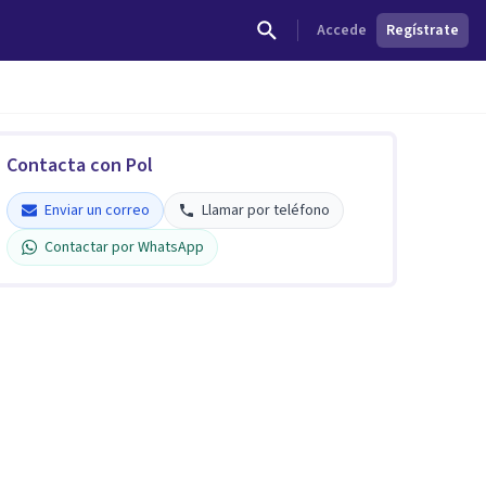
Accede
Regístrate
Contacta con Pol
Enviar un correo
Llamar por teléfono
Contactar por WhatsApp
Pol Osés
Verificado
5
Enviar un correo
Llamar por teléfono
Contactar por WhatsApp