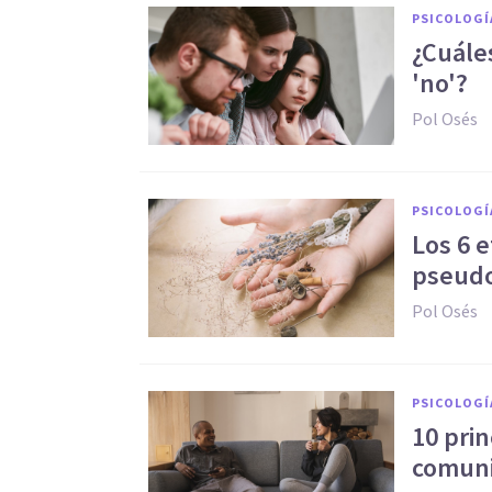
PSICOLOGÍ
¿Cuále
'no'?
Pol Osés
PSICOLOGÍ
Los 6 e
pseudo
Pol Osés
PSICOLOGÍ
10 pri
comuni