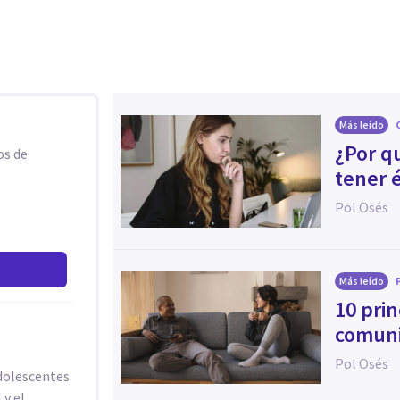
Más leído
¿Por q
os de
tener 
Pol Osés
Más leído
10 pri
comuni
Pol Osés
adolescentes
 y el