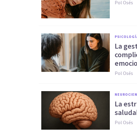
Pol Osés
PSICOLOGÍ
La gest
compli
emoci
Pol Osés
NEUROCIEN
La est
saludab
Pol Osés