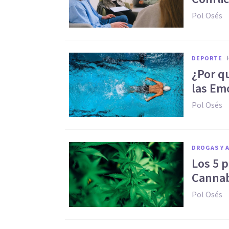
Pol Osés
DEPORTE
¿Por q
las Em
Pol Osés
DROGAS Y 
Los 5 p
Cannab
Pol Osés