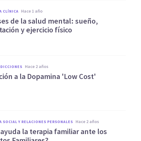
hace 1 año
A CLÍNICA
ses de la salud mental: sueño,
ación y ejercicio físico
hace 2 años
ADICCIONES
cción a la Dopamina 'Low Cost'
hace 2 años
A SOCIAL Y RELACIONES PERSONALES
yuda la terapia familiar ante los
tos Familiares?