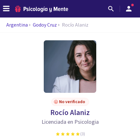
Argentina
Godoy Cruz
Rocío Alaniz
No verificado
Rocío Alaniz
Licenciada en Psicologia
(
3
)