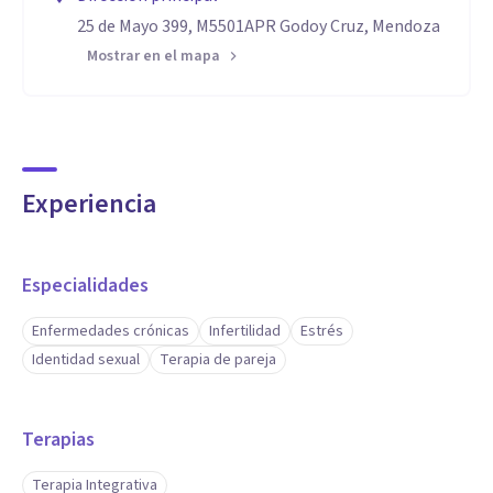
haremos acompañándonos, buscado las herramientas que
25 de Mayo 399, M5501APR Godoy Cruz, Mendoza
mejor se adecuen a las personas que somos y queremos ser.
Mostrar en el mapa
Experiencia
Especialidades
Enfermedades crónicas
Infertilidad
Estrés
Identidad sexual
Terapia de pareja
Terapias
Terapia Integrativa