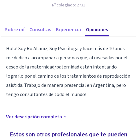
Nº colegiado:
2731
Sobre mí
Consultas
Experiencia
Opiniones
Hola! Soy Ro ALaniz, Soy Psicóloga y hace más de 10 años
me dedico a acompañar a personas que, atravesadas por el
deseo de la maternidad/paternidad están intentando
lograrlo por el camino de los tratamientos de reproducción
asistida. Trabajo de manera presencial en Argentina, pero
tengo consultantes de todo el mundo!
Ver descripción completa
Además me dedico a asesorar, y colaborar para la
construcción de conformaciones familiares diversas. Con
Estos son otros profesionales que te pueden