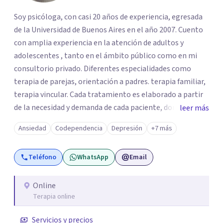
Soy psicóloga, con casi 20 años de experiencia, egresada
de la Universidad de Buenos Aires en el año 2007. Cuento
con amplia experiencia en la atención de adultos y
adolescentes , tanto en el ámbito público como en mi
consultorio privado. Diferentes especialidades como
terapia de parejas, orientación a padres. terapia familiar,
terapia vincular. Cada tratamiento es elaborado a partir
de la necesidad y demanda de cada paciente, donde
leer más
ambos vamos ejercer un papel activo en la orientación de
Ansiedad
Codependencia
Depresión
+7 más
la terapia. Para ello utilizo recursos técnicos amplios y
flexibles, adaptados al momento y problemática de cada
Teléfono
WhatsApp
Email
persona.
Online
Terapia online
Servicios y precios