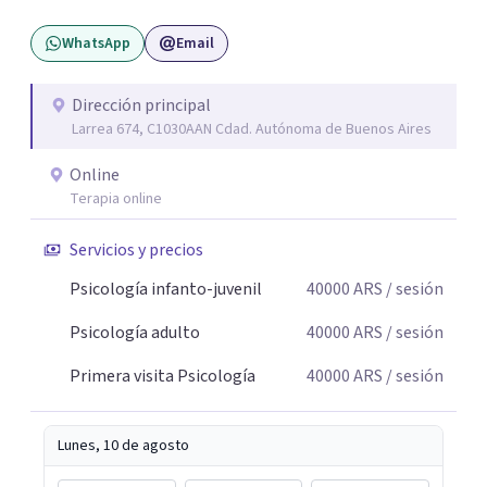
modos de malestar. La práctica analítica propone un
WhatsApp
Email
espacio de palabra donde cada sujeto pueda interrogar
aquello que le genera sufrimiento, apostando a la
construcción de una respuesta singular frente a su
Dirección principal
Larrea 674, C1030AAN Cdad. Autónoma de Buenos Aires
malestar.
Online
Terapia online
Servicios y precios
Psicología infanto-juvenil
40000
ARS
/ sesión
Psicología adulto
40000
ARS
/ sesión
Primera visita Psicología
40000
ARS
/ sesión
Lunes, 10 de agosto