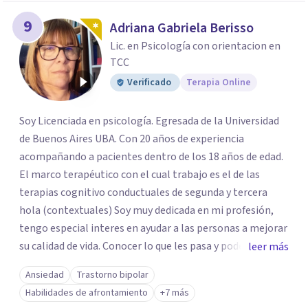
9
Adriana Gabriela Berisso
Lic. en Psicología con orientacion en
TCC
Verificado
Terapia Online
Soy Licenciada en psicología. Egresada de la Universidad
de Buenos Aires UBA. Con 20 años de experiencia
acompañando a pacientes dentro de los 18 años de edad.
El marco terapéutico con el cual trabajo es el de las
terapias cognitivo conductuales de segunda y tercera
hola (contextuales) Soy muy dedicada en mi profesión,
tengo especial interes en ayudar a las personas a mejorar
su calidad de vida. Conocer lo que les pasa y poder trabajar
leer más
en ello brindando las herramientas necesarias. Hay
Ansiedad
Trastorno bipolar
momentos en la vida por los cuales atravezamos por
Habilidades de afrontamiento
+7 más
estados de ansiedad, depresión o estrés, es alli donde no