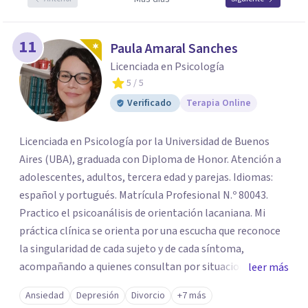
11
Paula Amaral Sanches
Licenciada en Psicología
5
/ 5
Verificado
Terapia Online
Licenciada en Psicología por la Universidad de Buenos
Aires (UBA), graduada con Diploma de Honor. Atención a
adolescentes, adultos, tercera edad y parejas. Idiomas:
español y portugués. Matrícula Profesional N.º 80043.
Practico el psicoanálisis de orientación lacaniana. Mi
práctica clínica se orienta por una escucha que reconoce
la singularidad de cada sujeto y de cada síntoma,
acompañando a quienes consultan por situaciones de
leer más
angustia, dificultades en los vínculos, inhibiciones,
Ansiedad
Depresión
Divorcio
+7 más
duelos, crisis vitales, padecimientos subjetivos y otros