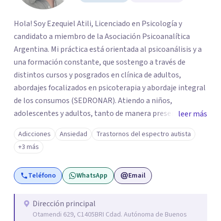
Hola! Soy Ezequiel Atili, Licenciado en Psicología y
candidato a miembro de la Asociación Psicoanalítica
Argentina. Mi práctica está orientada al psicoanálisis y a
una formación constante, que sostengo a través de
distintos cursos y posgrados en clínica de adultos,
abordajes focalizados en psicoterapia y abordaje integral
de los consumos (SEDRONAR). Atiendo a niños,
adolescentes y adultos, tanto de manera presencial
leer más
como online. Trabajo con distintas problemáticas como
Adicciones
Ansiedad
Trastornos del espectro autista
depresión, ataques de pánico, adicciones, trastornos
+3 más
alimentarios, trastornos del espectro autista (TEA) y
otras situaciones que generan malestar. Entiendo que
Teléfono
WhatsApp
Email
cada persona llega con una historia única, por eso el
proceso terapéutico es siempre singular y adaptado a
quien consulta.
Dirección principal
Otamendi 629, C1405BRI Cdad. Autónoma de Buenos