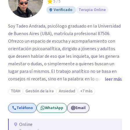
5
/ 5
Verificado
Terapia Online
Soy Tadeo Andrada, psicólogo graduado en la Universidad
de Buenos Aires (UBA), matrícula profesional 87506.
Ofrezco un espacio de escucha y acompañamiento con
orientación psicoanalítica, dirigido a jóvenes y adultos
que deseen hablar de eso que les inquieta, que les genera
malestar o dudas, o simplemente a quienes buscan un
lugar para sí mismos. El trabajo analítico no se basa en
consejos ni recetas, sino en la palabra: en lo que cada
leer más
quien puede decir de su historia, de su deseo, de su
TDAH
Gestión de la ira
Ansiedad
+7 más
malestar... En el encuentro con un analista se abre la
posibilidad de pensar de otro modo eso que hasta ahora
Teléfono
WhatsApp
Email
parecía sin salida.
Online