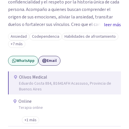
confidencialidad y el respeto por la historia única de cada
persona. Acompaño a quienes buscan comprender el
origen de sus emociones, aliviar la ansiedad, transitar
duelos o fortalecer sus vínculos. Creo que el camino hacia
leer más
una vida más auténtica comienza cuando nos animamos
Ansiedad
Codependencia
Habilidades de afrontamiento
a mirar hacia adentro y a reconocer las raíces de lo que
+7 más
sentimos.
WhatsApp
Email
Olivos Medical
Eduardo Costa 884, B1641AFH Acassuso, Provincia de
Buenos Aires
Online
Terapia online
+1 más