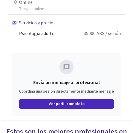
Online
que las emociones no se "corrigen": se escuchan, se
Terapia online
abrazan y se ordenan. Por eso mi forma de trabajar
combina técnica, claridad y empatia. Si algo de lo que
Servicios y precios
leíste resonó con vos, sera un honor acompañarte en tu
Psicología adulto
35000
ARS
/ sesión
proceso de cambio.
Envía un mensaje al profesional
Coordina una sesión directamente mediante mensaje
Ver perfil completo
Estos son los mejores profesionales en