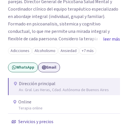
parejas. Director General de PsicoSana Salud Mental y
Coordinador clínico del equipo terapéutico especializado
en abordaje integral (individual, grupal y familiar).
Formado en psicoanalisis, sistemica y cognitivo
conductual, lo que me permite una mirada integral y
flexible de cada paersona. Considero la terapia como un
leer más
espacio de escucha, construcción y transformación,
Adicciones
Alcoholismo
Ansiedad
+7 más
adpatando el contexto de cada persona para ayudarla de
la mejor manera posible.
WhatsApp
Email
Dirección principal
Av. Gral. Las Heras, Cdad. Autónoma de Buenos Aires
Online
Terapia online
Servicios y precios