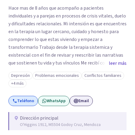
Hace mas de 8 años que acompaño a pacientes
individuales y a parejas en procesos de crisis vitales, duelo
y dificultades relacionales. Mi intensión es que encuentres
en la terapia un lugar cercano, cuidado y honesto para
comprender lo que estas viviendo y empezar a
transformarlo Trabajo desde la terapia sistemica y
existencial con el fin de revisar y reescribir las narrativas
que sostienen tu vida y tus vínculos Me recibí como lic en
leer más
psicología en 2016 (Universidad de Mendoza). Soy
Depresión
Problemas emocionales
Conflictos familiares
especialista en terapia de pareja (Escuela Sistemica
+4 más
Argentina), diplomada en psicoterapia integrativa
(Universidad de Mendoza) y cuento con formaciones en
Teléfono
WhatsApp
Email
duelo y terapia analítico-existencial Creo en la fuerza del
dialogo honesto, el cuidado mutuo y la posibilidad de
transformar relaciones (la primera relación es con
Dirección principal
O'Higgins 1912, M5504 Godoy Cruz, Mendoza
nosotros mismos). Como persona y terapeuta, encuentro
un profundo valor en ser escuchados sin juicio. Aprendí