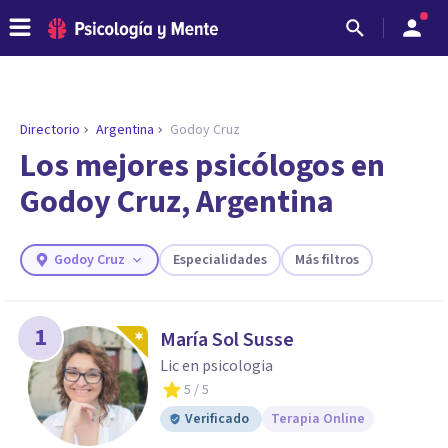
Directorio
Argentina
Godoy Cruz
ENCONTRAR MI TERAPEUTA
¿Necesitas ayuda para encontrar el
Los mejores psicólogos en
psicólogo adecuado?
Godoy Cruz, Argentina
Responde a unas breves preguntas y te ofreceremos
los profesionales que más se ajustan a tus
necesidades.
Godoy Cruz
Especialidades
Más filtros
Responder cuestionario
1
María Sol Susse
Lic en psicologia
5
/ 5
Verificado
Terapia Online