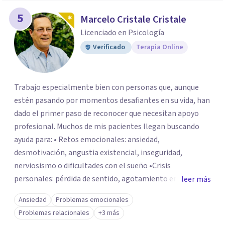
5
Marcelo Cristale Cristale
Licenciado en Psicología
Verificado
Terapia Online
Trabajo especialmente bien con personas que, aunque
estén pasando por momentos desafiantes en su vida, han
dado el primer paso de reconocer que necesitan apoyo
profesional. Muchos de mis pacientes llegan buscando
ayuda para: • Retos emocionales: ansiedad,
desmotivación, angustia existencial, inseguridad,
nerviosismo o dificultades con el sueño •Crisis
personales: pérdida de sentido, agotamiento emocional
leer más
o dificultad para manejar transiciones vitales •Conflictos
Ansiedad
Problemas emocionales
relacionales: problemas de pareja, tensiones familiares,
Problemas relacionales
+3 más
desafíos laborales o dificultades en dinámicas sociales.