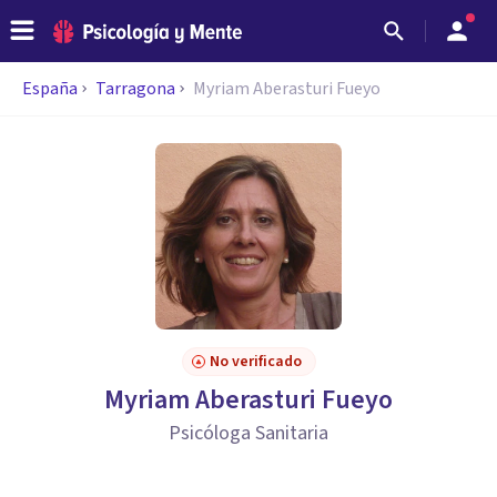
España
Tarragona
Myriam Aberasturi Fueyo
No verificado
Myriam Aberasturi Fueyo
Psicóloga Sanitaria