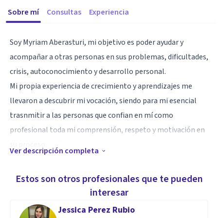
Sobre mí
Consultas
Experiencia
Soy Myriam Aberasturi, mi objetivo es poder ayudar y
acompañar a otras personas en sus problemas, dificultades,
crisis, autoconocimiento y desarrollo personal.
Mi propia experiencia de crecimiento y aprendizajes me
llevaron a descubrir mi vocación, siendo para mi esencial
trasnmitir a las personas que confian en mí como
profesional toda mi comprensión, respeto y motivación en
su proceso.
Ver descripción completa
Especialidad
Estos son otros profesionales que te pueden
Mi objetivo es ayudar a conseguir el cambio que necesita la
interesar
persona en sus pensamientos, emociones y conducta y
Jessica Perez Rubio
potenciar sus recursos y capacidades con técnicas y