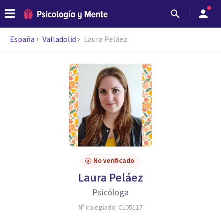
España
Valladolid
Laura Peláez
No verificado
Laura Peláez
Psicóloga
Nº colegiado:
CL05117