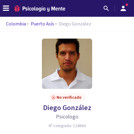
Colombia
Puerto Asís
Diego González
No verificado
Diego González
Psicologo
Nº colegiado:
124864