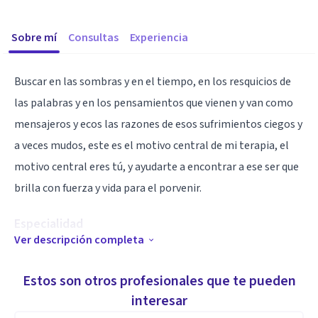
Sobre mí
Consultas
Experiencia
Buscar en las sombras y en el tiempo, en los resquicios de
las palabras y en los pensamientos que vienen y van como
mensajeros y ecos las razones de esos sufrimientos ciegos y
a veces mudos, este es el motivo central de mi terapia, el
motivo central eres tú, y ayudarte a encontrar a ese ser que
brilla con fuerza y vida para el porvenir.
Especialidad
Ver descripción completa
Me gusta escribir y narrar.
Estos son otros profesionales que te pueden
Aptitudes
interesar
Terapia focalizada de corta duración.