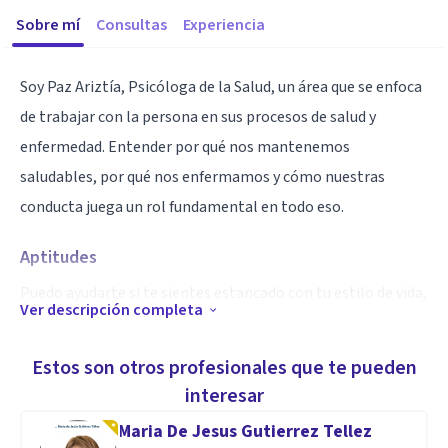
Sobre mí
Consultas
Experiencia
Soy Paz Ariztía, Psicóloga de la Salud, un área que se enfoca
de trabajar con la persona en sus procesos de salud y
enfermedad. Entender por qué nos mantenemos
saludables, por qué nos enfermamos y cómo nuestras
conducta juega un rol fundamental en todo eso.
Aptitudes
Puedo ayudarte si te sientes estancado con tu estilo de vida,
Ver descripción completa
si quieres hacer cambios para mejorar tu salud y generar
nuevos hábitos. Eso incluye: hábitos de alimentación, de
Estos son otros profesionales que te pueden
actividad física, tabaco, estrés.
interesar
Maria De Jesus Gutierrez Tellez