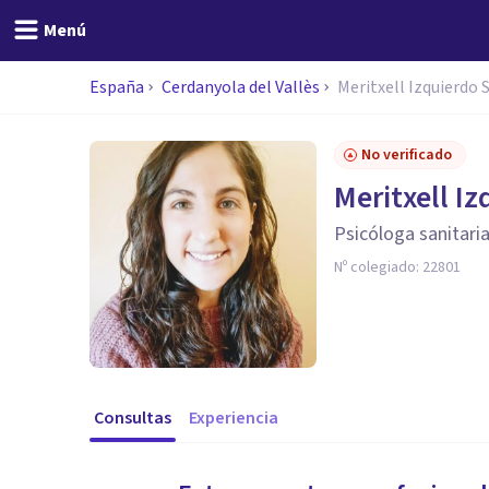
Menú
España
Cerdanyola del Vallès
Meritxell Izquierdo 
No verificado
Meritxell I
Psicóloga sanitari
Nº colegiado:
22801
Consultas
Experiencia