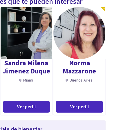
les que te pueden interesar
Sandra Milena
Norma
Jimenez Duque
Mazzarone
Miami
Buenos Aires
Ver perfil
Ver perfil
iaje de bienestar