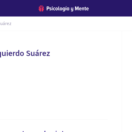
Suárez
zquierdo Suárez
a