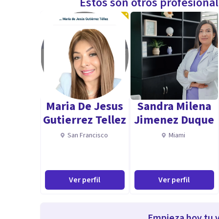
Estos son otros profesiona
Maria De Jesus
Sandra Milena
Gutierrez Tellez
Jimenez Duque
San Francisco
Miami
Ver perfil
Ver perfil
Empieza hoy tu v