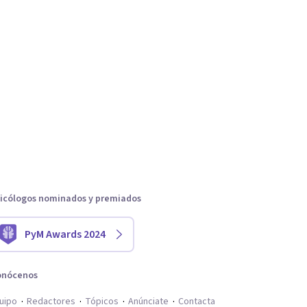
icólogos nominados y premiados
PyM Awards 2024
onócenos
uipo
Redactores
Tópicos
Anúnciate
Contacta