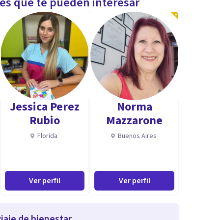
les que te pueden interesar
Jessica Perez
Norma
Rubio
Mazzarone
Florida
Buenos Aires
Ver perfil
Ver perfil
iaje de bienestar