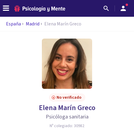
España
Madrid
Elena Marín Greco
No verificado
Elena Marín Greco
Psicóloga sanitaria
Nº colegiado:
30982