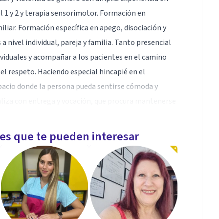
l 1 y 2 y terapia sensorimotor. Formación en
iliar. Formación específica en apego, disociación y
a nivel individual, pareja y familia. Tanto presencial
ividuales y acompañar a los pacientes en el camino
l respeto. Haciendo especial hincapié en el
pacio donde la persona pueda sentirse cómoda y
ealiza con entrega y vocación, que procura mantenerse
rindar un buen servicio.
les que te pueden interesar