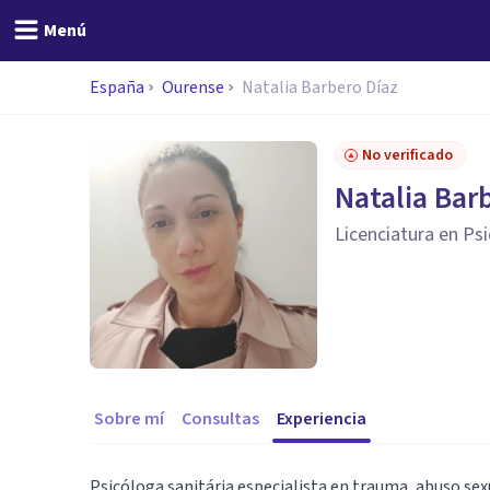
Menú
España
Ourense
Natalia Barbero Díaz
No verificado
Natalia Bar
Licenciatura en Ps
Sobre mí
Consultas
Experiencia
Psicóloga sanitária especialista en trauma, abuso sex