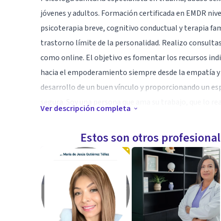
jóvenes y adultos. Formación certificada en EMDR nive
psicoterapia breve, cognitivo conductual y terapia fam
trastorno límite de la personalidad. Realizo consultas 
como online. El objetivo es fomentar los recursos ind
hacia el empoderamiento siempre desde la empatía y e
desarrollo de un buen vínculo y proporcionando un es
segura. Soy una persona que ama su trabajo, que lo r
Ver descripción completa
al día en lo que respecta a formación para aprender y b
Estos son otros profesiona