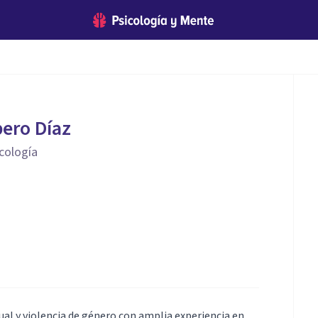
bero Díaz
icología
ual y violencia de género con amplia experiencia en