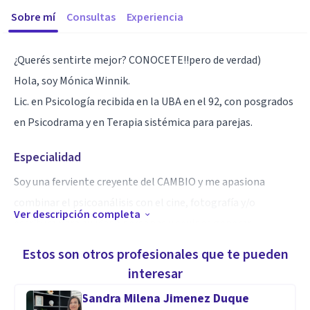
Sobre mí
Consultas
Experiencia
¿Querés sentirte mejor? CONOCETE!!pero de verdad)
Hola, soy Mónica Winnik.
Lic. en Psicología recibida en la UBA en el 92, con posgrados
en Psicodrama y en Terapia sistémica para parejas.
Especialidad
Soy una ferviente creyente del CAMBIO y me apasiona
combinar el psicoanálisis con el cine, fotografía y/o
Ver descripción completa
escritura para ayudar a personas y equipos generar
CAMBIOS DIFÍCILES y sanear VÍNCULOS
Estos son otros profesionales que te pueden
Conocé más de mí en psicologiaycoaching.com.ar y
interesar
mandáme un whatsapp. Me encantará escucharte y ver en
Sandra Milena Jimenez Duque
que te puedo ayudar.