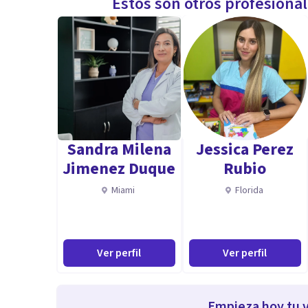
Estos son otros profesiona
Sandra Milena
Jessica Perez
Jimenez Duque
Rubio
Miami
Florida
Ver perfil
Ver perfil
Empieza hoy tu v