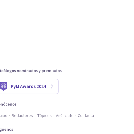
icólogos nominados y premiados
PyM Awards 2024
onócenos
uipo
Redactores
Tópicos
Anúnciate
Contacta
íguenos