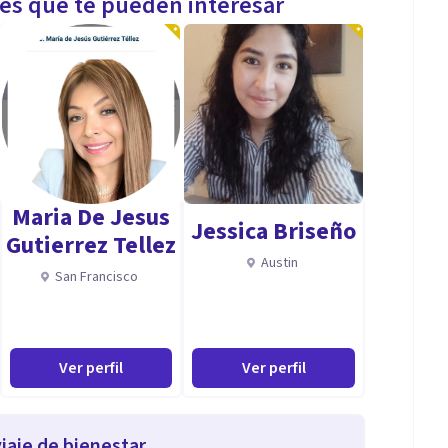
les que te pueden interesar
Maria De Jesus
Jessica Briseño
Gutierrez Tellez
Austin
San Francisco
Ver perfil
Ver perfil
iaje de bienestar