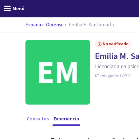
Menú
España
Ourense
Emilia M. SantamarÍa
No verificado
Emilia M. S
Licenciada en psic
Nº colegiado:
G2718
Consultas
Experiencia