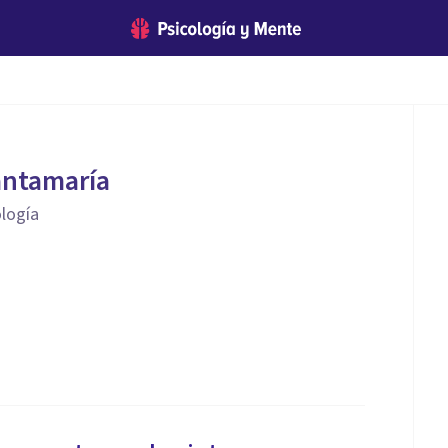
antamaría
ología