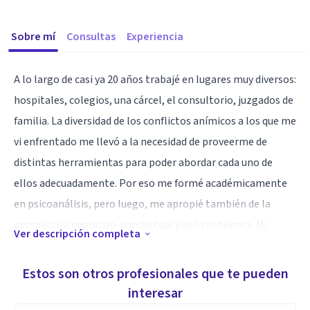
Sobre mí
Consultas
Experiencia
A lo largo de casi ya 20 años trabajé en lugares muy diversos:
hospitales, colegios, una cárcel, el consultorio, juzgados de
familia. La diversidad de los conflictos anímicos a los que me
vi enfrentado me llevó a la necesidad de proveerme de
distintas herramientas para poder abordar cada uno de
ellos adecuadamente. Por eso me formé académicamente
en psicoanálisis, pero luego, me apropié también de la
perspectiva cognitivo-conductual y de la sistémica. Mi
Ver descripción completa
objetivo es poder ayudar a la persona que lo solicita con la
herramienta más adecuada al conflicto que la trae a terapia.
Estos son otros profesionales que te pueden
interesar
Especialidad