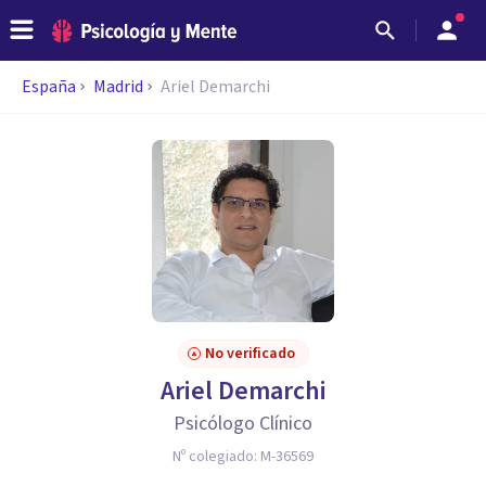
España
Madrid
Ariel Demarchi
No verificado
Ariel Demarchi
Psicólogo Clínico
Nº colegiado:
M-36569