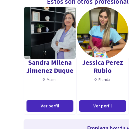
Estos son otros profesiona
Sandra Milena
Jessica Perez
Jimenez Duque
Rubio
Miami
Florida
Ver perfil
Ver perfil
Empieza hoy tu v