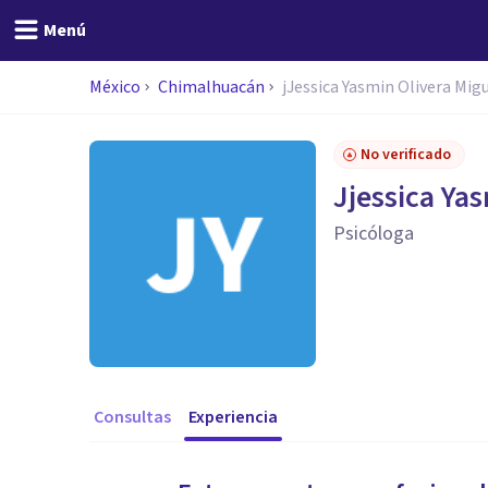
Menú
México
Chimalhuacán
jJessica Yasmin Olivera Mig
No verificado
Jjessica Ya
Psicóloga
Consultas
Experiencia