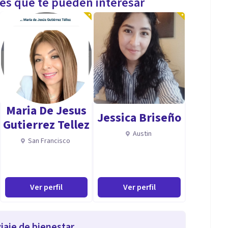
les que te pueden interesar
Maria De Jesus
Jessica Briseño
Gutierrez Tellez
Austin
San Francisco
Ver perfil
Ver perfil
iaje de bienestar