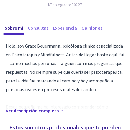
Nº colegiado:
30227
Sobre mí
Consultas
Experiencia
Opiniones
Hola, soy Grace Beuermann, psicóloga clínica especializada
en Psicoterapia y Mindfulness. Antes de llegar hasta aquí, fui
—como muchas personas— alguien con más preguntas que
respuestas. No siempre supe que quería ser psicoterapeuta,
pero la vida fue marcando el camino y hoy acompaño a
personas reales en procesos reales de cambio.
Desde pequeña me ha interesado comprender cómo
Ver descripción completa
pensamos, sentimos y, muchas veces, cómo nos exigimos
más de lo necesario. No trabajo desde soluciones mágicas ni
Estos son otros profesionales que te pueden