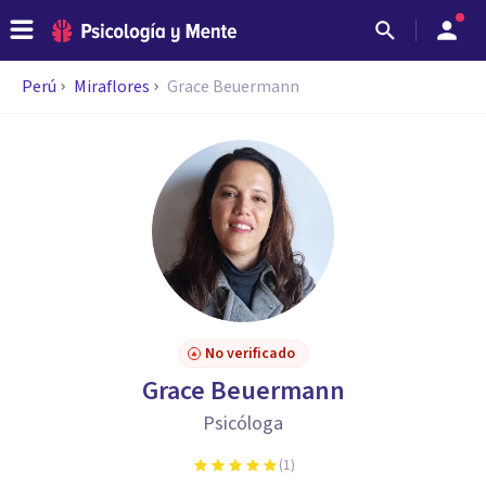
Perú
Miraflores
Grace Beuermann
No verificado
Grace Beuermann
Psicóloga
(
1
)