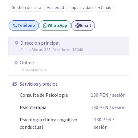
un enfoque integrador con técnicas Cognitivo-
Gestión de la ira
Ansiedad
Impulsividad
+7 más
Conductuales, Arteterapia Gestalt y Terapia de Familia y
Pareja, adaptando cada proceso a tus necesidades.
Teléfono
WhatsApp
Email
Acompaño a adultos que atraviesan ansiedad, depresión,
estrés, dificultades emocionales o relacionales, falta de
motivación y otras situaciones que interfieren en su vida
Dirección principal
C. Las Moras 323, Miraflores 15048
personal, familiar, laboral o social. Si deseas iniciar este
proceso, estaré gustosa de acompañarte.
Online
Terapia online
Servicios y precios
Consulta de Psicología
130
PEN
/ sesión
Psicoterapia
130
PEN
/ sesión
Psicología clínica cognitivo
130
PEN
/
conductual
sesión