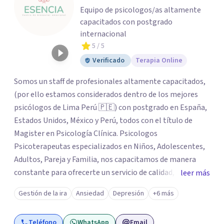
Equipo de psicologos/as altamente
capacitados con postgrado
internacional
5
/ 5
Verificado
Terapia Online
Somos un staff de profesionales altamente capacitados,
(por ello estamos considerados dentro de los mejores
psicólogos de Lima Perú 🇵🇪) con postgrado en España,
Estados Unidos, México y Perú, todos con el título de
Magister en Psicología Clínica. Psicologos
Psicoterapeutas especializados en Niños, Adolescentes,
Adultos, Pareja y Familia, nos capacitamos de manera
constante para ofrecerte un servicio de calidad, todo el
leer más
equipo se esfuerza mucho por brindarte el apoyo que
Gestión de la ira
Ansiedad
Depresión
+6 más
tanto necesitas, acompañarte desde el lado humano y
con técnicas/herramientas psicoterapéuticas Contamos
Teléfono
WhatsApp
Email