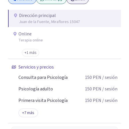
con 9 sedes en Lima Perú 🇵🇪: San Borja, Surco,
Miraflores, San Isidro, Jesús Maria, Pueblo Libre, San
Miguel, Magdalena, Los Olivos. Los servicios que
Dirección principal
Juan de la Fuente, Miraflores 15047
brindamos son: Evaluación - Diagnóstico - Intervención
Informes Psicológicos Terapia Emocional para Niños
Online
Terapia de Pareja Terapia Psicológica Adultos –
Terapia online
Adolescentes Terapia Cognitivo Conductual Psicoterapia
Entrenamiento para Padres Orientación Vocacional
+1 más
Psicoterapia Gestalt Terapia Familiar Psicoterapia para
Servicios y precios
adolescentes Terapia para adultos Terapia de Aceptación
y Compromiso Activación Conductual Mindfulness Visita
Consulta para Psicología
150
PEN
/ sesión
nuestra página web: consultorioliria.com
Psicología adulto
150
PEN
/ sesión
Primera visita Psicología
150
PEN
/ sesión
+
7
más