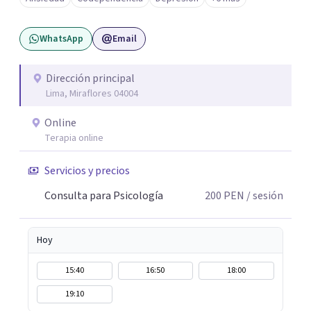
pensamientos y vínculos, favoreciendo un mayor
bienestar y una relación más amable contigo mismo/a.
WhatsApp
Email
Dirección principal
Lima, Miraflores 04004
Online
Terapia online
Servicios y precios
Consulta para Psicología
200
PEN
/ sesión
Hoy
15:40
16:50
18:00
19:10