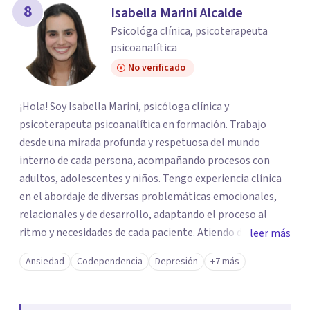
8
Isabella Marini Alcalde
Psicológa clínica, psicoterapeuta
psicoanalítica
No verificado
¡Hola! Soy Isabella Marini, psicóloga clínica y
psicoterapeuta psicoanalítica en formación. Trabajo
desde una mirada profunda y respetuosa del mundo
interno de cada persona, acompañando procesos con
adultos, adolescentes y niños. Tengo experiencia clínica
en el abordaje de diversas problemáticas emocionales,
relacionales y de desarrollo, adaptando el proceso al
ritmo y necesidades de cada paciente. Atiendo de manera
leer más
presencial en consultorio en Miraflores, y también
Ansiedad
Codependencia
Depresión
+7 más
ofrezco la opción de sesiones virtuales para quienes
prefieran o necesiten esta modalidad.