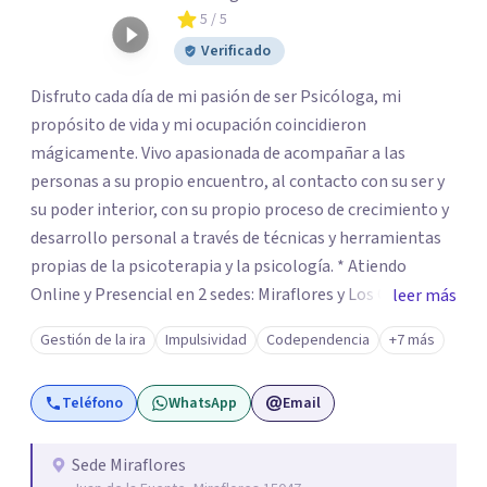
5
/ 5
Verificado
Disfruto cada día de mi pasión de ser Psicóloga, mi
propósito de vida y mi ocupación coincidieron
mágicamente. Vivo apasionada de acompañar a las
personas a su propio encuentro, al contacto con su ser y
su poder interior, con su propio proceso de crecimiento y
desarrollo personal a través de técnicas y herramientas
propias de la psicoterapia y la psicología. * Atiendo
Online y Presencial en 2 sedes: Miraflores y Los Olivos
leer más
Lima Perú Soy Psicóloga Clínica – Psicoterapeuta
Gestión de la ira
Impulsividad
Codependencia
+7 más
Gestáltica y Cognitivo Conductual con Maestría en
Psicología Clínica en la Universidad Peruana Cayetano
Teléfono
WhatsApp
Email
Heredia. Obtención del Título Profesional a través del
Estudio de Caso Clínico: Fobia Social. Con colegiatura
habilitada. Proactiva, muy responsable, puntual,
Sede Miraflores