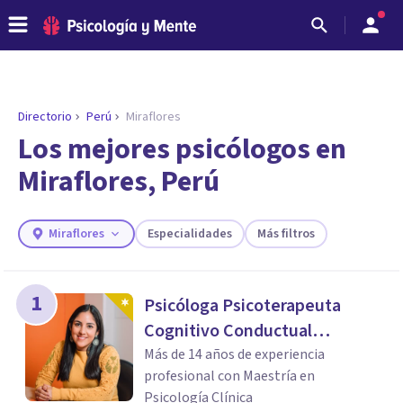
Directorio
Perú
Miraflores
ENCONTRAR MI TERAPEUTA
¿Necesitas ayuda para encontrar el
Los mejores psicólogos en
psicólogo adecuado?
Miraflores, Perú
Responde a unas breves preguntas y te ofreceremos
los profesionales que más se ajustan a tus
necesidades.
Miraflores
Especialidades
Más filtros
Responder cuestionario
1
Psicóloga Psicoterapeuta
Cognitivo Conductual
Elizabeth Diaz
Más de 14 años de experiencia
profesional con Maestría en
Psicología Clínica