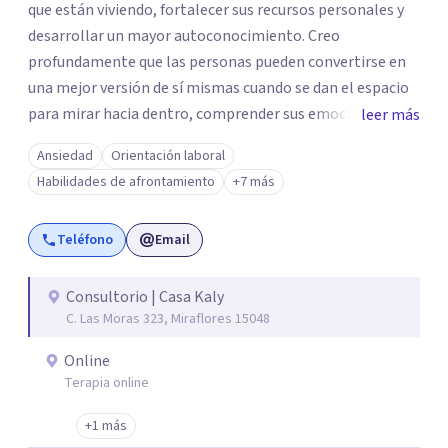
que están viviendo, fortalecer sus recursos personales y
desarrollar un mayor autoconocimiento. Creo
profundamente que las personas pueden convertirse en
una mejor versión de sí mismas cuando se dan el espacio
para mirar hacia dentro, comprender sus emociones y
leer más
construir relaciones más sanas consigo mismas y con los
Ansiedad
Orientación laboral
demás. En terapia encontrarás un espacio seguro,
Habilidades de afrontamiento
+7 más
respetuoso y libre de juicios para explorar tu historia,
descubrir nuevas formas de afrontar los desafíos de la
Teléfono
Email
vida y avanzar hacia un mayor bienestar emocional.
Consultorio | Casa Kaly
C. Las Moras 323, Miraflores 15048
Online
Terapia online
+1 más