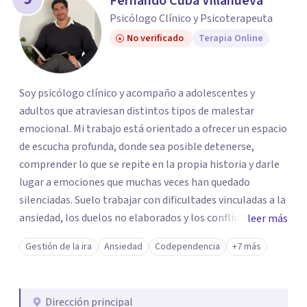
Fernando Cuba Villanueva
Psicólogo Clínico y Psicoterapeuta
No verificado
Terapia Online
Soy psicólogo clínico y acompaño a adolescentes y
adultos que atraviesan distintos tipos de malestar
emocional. Mi trabajo está orientado a ofrecer un espacio
de escucha profunda, donde sea posible detenerse,
comprender lo que se repite en la propia historia y darle
lugar a emociones que muchas veces han quedado
silenciadas. Suelo trabajar con dificultades vinculadas a la
ansiedad, los duelos no elaborados y los conflictos en los
leer más
vínculos, así como con situaciones de sufrimiento que
Gestión de la ira
Ansiedad
Codependencia
+7 más
impactan en la vida personal, familiar o relacional.
Entiendo la terapia como un proceso de
acompañamiento y sostén, respetando la singularidad y
Dirección principal