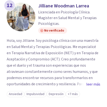
12
Jilliane Woodman Larrea
Licenciada en Psicología Clínica.
Magister en Salud Mental y Terapias
Psicológicas.
No verificado
Hola, soy Jilliane. Soy psicóloga clínica con una maestría
en Salud Mental y Terapias Psicológicas. Me especialicé
en Terapia Narrativa de Exposición (NET) y en Terapia de
Aceptación y Compromiso (ACT). Creo profundamente
que el duelo y el trauma son experiencias que nos
atraviesan constantemente como seres humanos, y que
podemos encontrar recursos para transformarlos en
oportunidades de crecimiento y resiliencia. Para mí es
leer más
fundamental adaptar cada proceso terapéutico al
Ansiedad
Impulsividad
Depresión
+7 más
diagnóstico, a la historia y a la esencia de cada persona,
porque todos somos únicos e irrepetibles. No me