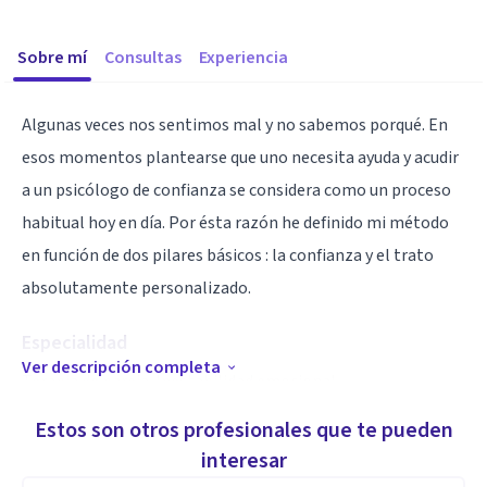
Sobre mí
Consultas
Experiencia
Algunas veces nos sentimos mal y no sabemos porqué. En
esos momentos plantearse que uno necesita ayuda y acudir
a un psicólogo de confianza se considera como un proceso
habitual hoy en día. Por ésta razón he definido mi método
en función de dos pilares básicos : la confianza y el trato
absolutamente personalizado.
Especialidad
Ver descripción completa
Terapia de pareja. Inestabilidad emocional.
Estos son otros profesionales que te pueden
Aptitudes
interesar
Regulación y equilibrio emocional