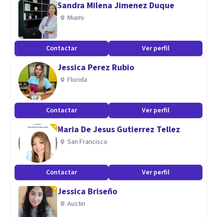
Sandra Milena Jimenez Duque
Miami
Contactar
Ver perfil
Jessica Perez Rubio
Florida
Contactar
Ver perfil
Maria De Jesus Gutierrez Tellez
San Francisco
Contactar
Ver perfil
Jessica Briseño
Austin