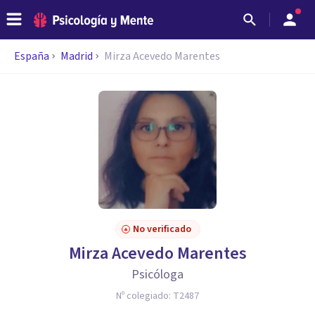
España
Madrid
Mirza Acevedo Marentes
No verificado
Mirza Acevedo Marentes
Psicóloga
Nº colegiado:
T2487