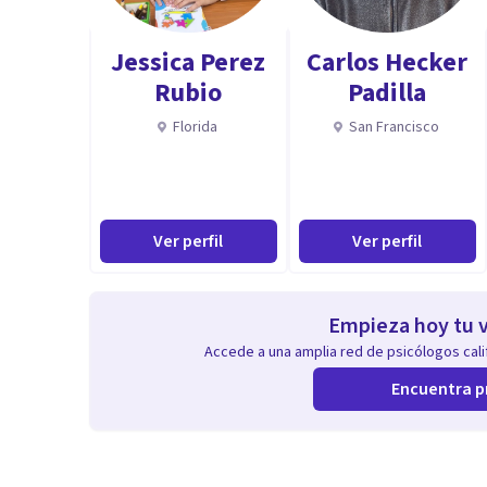
Capacidad de motivar y conducir hacia metas comune
Jessica Perez
Carlos Hecker
Rubio
Padilla
Florida
San Francisco
Ver perfil
Ver perfil
Empieza hoy tu v
Accede a una amplia red de psicólogos calif
Encuentra p