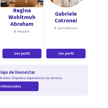
s
Regina
Gabriele
Wohltmuh
Cotronei
Abraham
San Francisco
Houston
Ver perfil
Ver perfil
iaje de bienestar
icados. Empatía y experiencia a tu servicio.
rofesionales