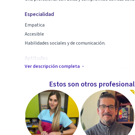
Especialidad
Empatica
Accesible
Habilidades sociales y de comunicación.
Aptitudes
Ver descripción completa
Capacidad de aplicar los conocimientos en la práctica
Capacidad de trabajo en equipo
Estos son otros profesiona
Habilidades interpersonales
Comprender interrelaciones complejas
Capacidad de adaptación a nuevas situaciones
Capacidad de comunicación oral y escrita
Capacidad creativa e innovadora
Capacidad de manejo de conflictos y negociación