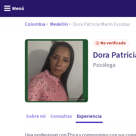
Menú
Colombia
Medellín
Dora Patricia Marin Escobar
No verificado
Dora Patric
Psicóloga
Sobre mí
Consultas
Experiencia
Una profesional con Ética y compromiso con sus cons