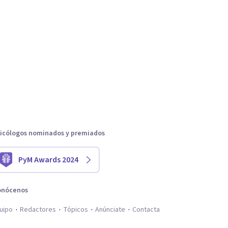
icólogos nominados y premiados
PyM Awards 2024
onócenos
uipo
Redactores
Tópicos
Anúnciate
Contacta