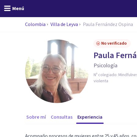
Menú
Colombia
Villa de Leyva
Paula Fernández Ospina
No verificado
Paula Fern
Psicología
Nº colegiado:
Mindfulne
violenta
Sobre mí
Consultas
Experiencia
Acompaño procesos de mujeres entre 25 y 45 años, co