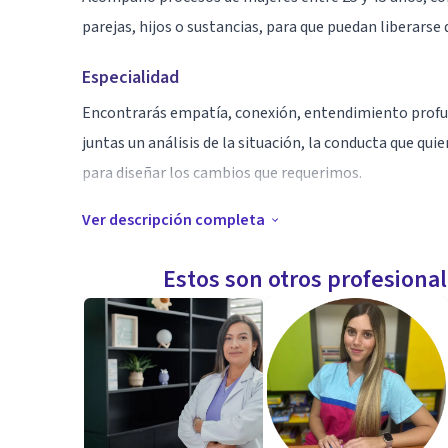
parejas, hijos o sustancias, para que puedan liberarse
Especialidad
Encontrarás empatía, conexión, entendimiento profu
juntas un análisis de la situación, la conducta que q
para diseñar los cambios que requerimos.
Ver descripción completa
Aptitudes
Terapeuta con 30 años de experiencia en diferentes áre
Estos son otros profesiona
programación neurolingüística PNL, y con 25 años de 
Shmedling. Trabajo los 12 Pasos Recuperación y he a
significativos en sus vidas.
Estoy profundizando en las estrategias de tercera ge
Autocompasión y Comunicación No Violenta.