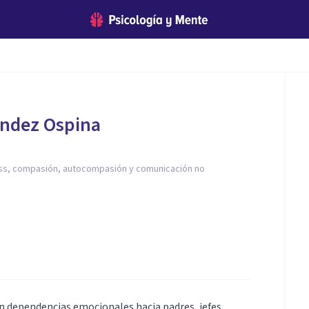
ández Ospina
ss, compasión, autocompasión y comunicación no
n dependencias emocionales hacia padres, jefes,