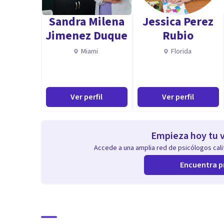
Sandra Milena
Jessica Perez
Jimenez Duque
Rubio
Miami
Florida
Ver perfil
Ver perfil
Empieza hoy tu v
Accede a una amplia red de psicólogos calif
Encuentra p