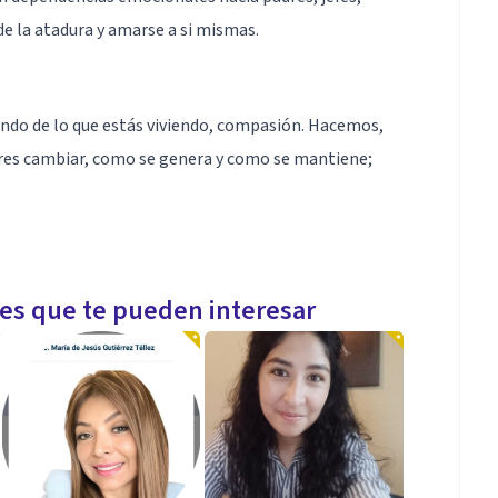
 de la atadura y amarse a si mismas.
ndo de lo que estás viviendo, compasión. Hacemos,
uieres cambiar, como se genera y como se mantiene;
as de la psicología. Soy especialista en
les que te pueden interesar
estudio de Escuela de Magia del Amor de Gerardo
yudado a muchas personas a hacer cambios
neración que incluye: Mindufulness, Compasión,