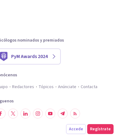
icólogos nominados y premiados
PyM Awards 2024
onócenos
uipo
Redactores
Tópicos
Anúnciate
Contacta
íguenos
Accede
Regístrate