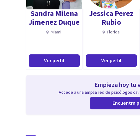
Sandra Milena
Jessica Perez
Jimenez Duque
Rubio
Miami
Florida
Ver perfil
Ver perfil
Empieza hoy tu v
Accede a una amplia red de psicólogos calif
Encuentra p