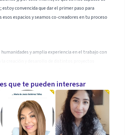
; estoy convencida que dar el primer paso para
s esos espacios y seamos co-creadores en tu proceso
 humanidades y amplia experiencia en el trabajo con
 la creación y desarollo de distintos proyectos
ecto de atención psicológica Claramente.
les que te pueden interesar
os años me he enfocado en dar acompañamiento
uadros de depresión, ansiedad, problemas de pareja,
on VIH/Sida, mujeres y adolescentes víctimas de
eres con perspectiva de género, creyendo firmemente