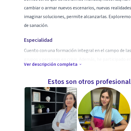
cambiar o armar nuevos escenarios, nuevas realidades
imaginar soluciones, permite alcanzarlas. Exploremo
de sanación.
Especialidad
Cuento con una formación integral en el campo de las
grupos y personas en crisis. Además, he participado en
Ver descripción completa
arteterapéuticos. Finalmente, soy fundadora del proy
Estos son otros profesiona
Aptitudes
Soy psicóloga egresada de la UNAM. Desde hace vari
psicoterapéutico a distintos tipos de personas (con c
laborales, familiares, personas que viven y conviven c
violencia, comunidad LGBT+), así como charlas y tall
en el poder de las palabras.