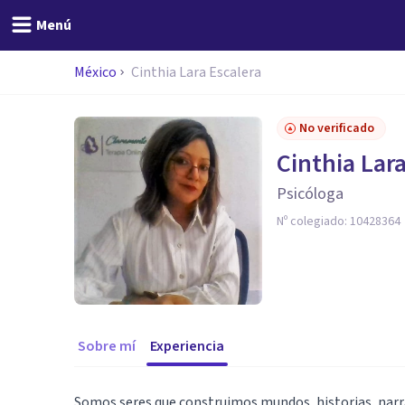
Menú
México
Cinthia Lara Escalera
No verificado
Cinthia Lar
Psicóloga
Nº colegiado:
10428364
Sobre mí
Experiencia
Somos seres que construimos mundos, historias, narr