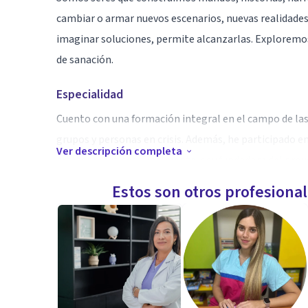
cambiar o armar nuevos escenarios, nuevas realidades
imaginar soluciones, permite alcanzarlas. Exploremo
de sanación.
Especialidad
Cuento con una formación integral en el campo de las
grupos y personas en crisis. Además, he participado en
Ver descripción completa
arteterapéuticos. Finalmente, soy fundadora del proy
Estos son otros profesiona
Aptitudes
Soy psicóloga egresada de la UNAM. Desde hace vari
psicoterapéutico a distintos tipos de personas (con c
laborales, familiares, personas que viven y conviven c
violencia, comunidad LGBT+), así como charlas y tall
en el poder de las palabras.