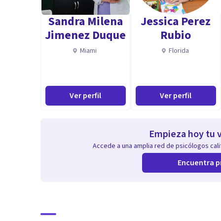
Sandra Milena
Jessica Perez
Jimenez Duque
Rubio
Miami
Florida
Ver perfil
Ver perfil
Empieza hoy tu v
Accede a una amplia red de psicólogos calif
Encuentra p