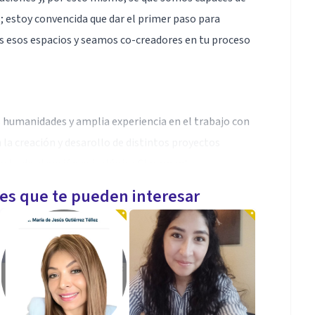
; estoy convencida que dar el primer paso para
s esos espacios y seamos co-creadores en tu proceso
 humanidades y amplia experiencia en el trabajo con
 la creación y desarollo de distintos proyectos
ecto de atención psicológica Claramente.
les que te pueden interesar
os años me he enfocado en dar acompañamiento
uadros de depresión, ansiedad, problemas de pareja,
on VIH/Sida, mujeres y adolescentes víctimas de
eres con perspectiva de género, creyendo firmemente