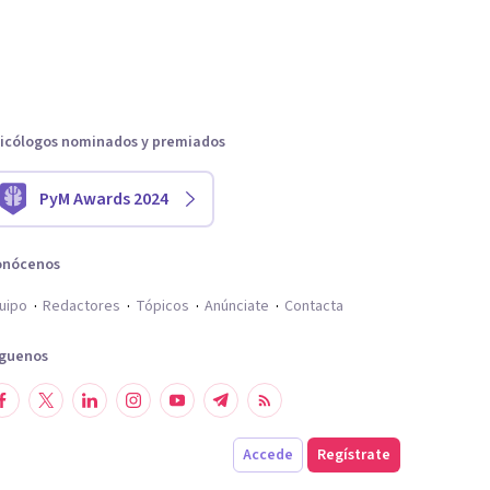
icólogos nominados y premiados
PyM Awards 2024
onócenos
uipo
Redactores
Tópicos
Anúnciate
Contacta
íguenos
Accede
Regístrate