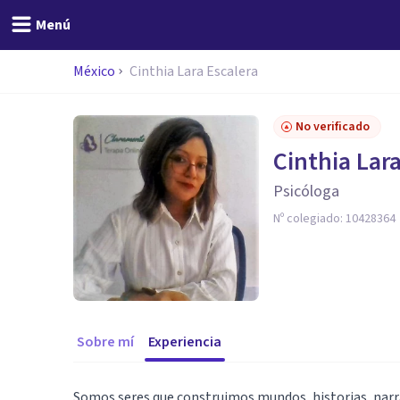
Menú
México
Cinthia Lara Escalera
No verificado
Cinthia Lar
Psicóloga
Nº colegiado:
10428364
Sobre mí
Experiencia
Somos seres que construimos mundos, historias, narr