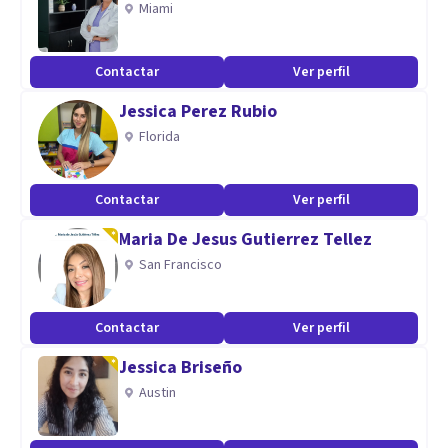
Miami
Aptitudes
Soy Psicólogo Clínico Humanista Transpersonal. Las
Contactar
Ver perfil
Técnicas y herramientas que utilizo en psicoterapia son:
Jessica Perez Rubio
Catarsis, Respiración Abdominal, Respiración Holotrópica,
Florida
Imaginería, Liberación Emocional, Visualización Simbólica,
Silla Vacía, Sanación del Niño Interior, Focusing, Técnica de
Perdón con los Padres, Psicomagia, etc.
Contactar
Ver perfil
Maria De Jesus Gutierrez Tellez
San Francisco
Contactar
Ver perfil
Jessica Briseño
Austin