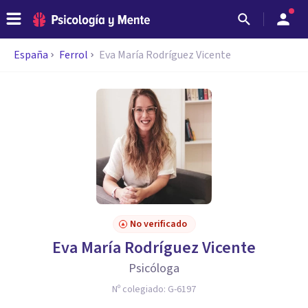
España
Ferrol
Eva María Rodríguez Vicente
No verificado
Eva María Rodríguez Vicente
Psicóloga
Nº colegiado:
G-6197