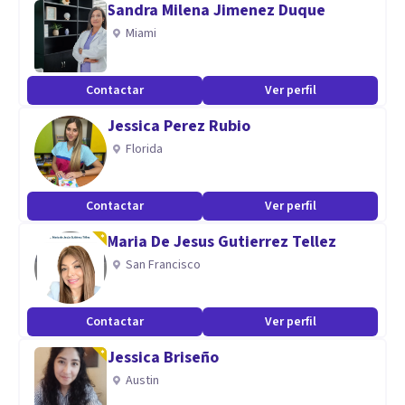
Sandra Milena Jimenez Duque
- Empática
Miami
- Comprometida
- Dinámica
Contactar
Ver perfil
- Resolutiva
Jessica Perez Rubio
- Proactiva
Florida
Aptitudes
Máster oficial en psicología jurídica y forense, intervención
Contactar
Ver perfil
social y psicología del trabajo
Maria De Jesus Gutierrez Tellez
San Francisco
Contactar
Ver perfil
Jessica Briseño
Austin