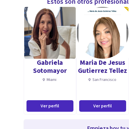
Estos son otros profesiona
Gabriela
Maria De Jesus
Sotomayor
Gutierrez Tellez
Miami
San Francisco
Ver perfil
Ver perfil
Empieza hoy tu v