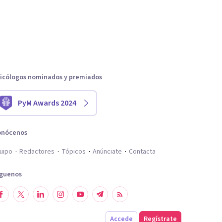
icólogos nominados y premiados
PyM Awards 2024
onócenos
uipo
Redactores
Tópicos
Anúnciate
Contacta
íguenos
Accede
Regístrate