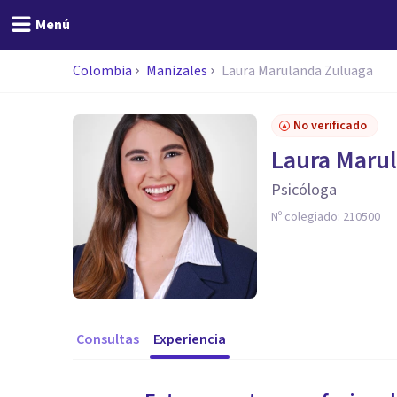
Menú
Colombia
Manizales
Laura Marulanda Zuluaga
No verificado
Laura Maru
Psicóloga
Nº colegiado:
210500
Consultas
Experiencia