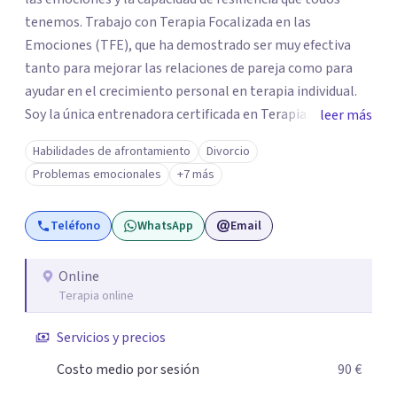
tenemos. Trabajo con Terapia Focalizada en las
Emociones (TFE), que ha demostrado ser muy efectiva
tanto para mejorar las relaciones de pareja como para
ayudar en el crecimiento personal en terapia individual.
Soy la única entrenadora certificada en Terapia
leer más
Focalizada en las Emociones (TFE) en España, además de
Habilidades de afrontamiento
Divorcio
supervisora y terapeuta certificada. La TFE ha
Problemas emocionales
+7 más
demostrado una mejora significativa en las relaciones,
con un 70-75% de éxito y felicidad duradera. Este enfoque
Teléfono
WhatsApp
Email
también transforma la vida en terapia individual,
ofreciendo nuevas herramientas para el bienestar
emocional. Desde que me gradué en Psicología en 2002,
Online
Terapia online
siempre he estado en constante aprendizaje y
crecimiento. He complementado mi formación con un
Servicios y precios
Máster en Terapia Cognitivo-Conductual y otro en
Psicodrama, profundizando en la mente humana y las
Costo medio por sesión
90 €
dinámicas que guían nuestras relaciones. Mi objetivo es