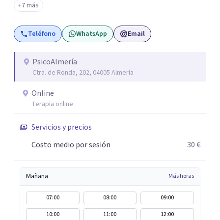
+7 más
que consigas el bienestar y equilibrio que buscas, siendo
consciente de que cada persona es diferente y por ello
Teléfono
WhatsApp
Email
inicialmente realizaremos una adecuada evaluación para
conseguir un tratamiento individualizado y
personalizado. Utilizo diferentes técnicas psicológicas
PsicoAlmería
Ctra. de Ronda, 202, 04005 Almería
aunque mi especialidad es la hipnosis clínica, como
técnica útil en las terapias psicológicas aumentando su
Online
eficacia, reduciendo el tiempo de tratamiento y
Terapia online
consiguiendo cambios positivos desde la primera sesión.
¿Tienes dudas de cómo enfocaré tu problema o situación?
Servicios y precios
Contáctame y te informaré con mucho gusto. Es el
Costo medio por sesión
30 €
momento de dar el paso a una nueva etapa en tu vida.
Mañana
Más horas
07:00
08:00
09:00
10:00
11:00
12:00