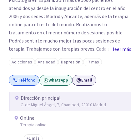
Psicología en España. Son mas de 5000 pacientes
atendidos ya desde la inauguración del centro en el año
2006 y dos sedes : Madrid y Alicante, además de la terapia
online para el resto del mundo. Realizamos tu
tratamiento en el menor número de sesiones posible.
Podrás sentirte mucho mejor tras pocas sesiones de
terapia. Trabajamos con terapias breves. Cada sesión de
leer más
terapia te resultará de utilidad y te ayudará a conseguir
Adicciones
Ansiedad
Depresión
+7 más
tus objetivos. Entre nuestras especialidades destaca la
terapia de pareja y sexual, así como el tratamiento de
Teléfono
WhatsApp
Email
problemas emocionales, obsesiones, ansiedad , estrés,
duelos, insomnio y depresión, entre otros. Contamos
además con un servicio de hipnosis regresiva para el
Dirección principal
C. de Miguel Ángel, 7, Chamberí, 28010 Madrid
trabajo de "Terapia del Alma".
Online
Terapia online
+1 más