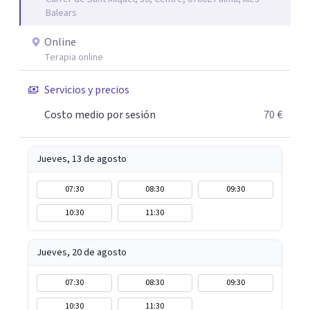
España durante años. Además, soy madre, lo que me ha
Balears
dado una sensibilidad especial para comprender las
exigencias emocionales de la vida cotidiana y la necesidad
Online
de cuidarse sin culpa. En sesión encontrarás un espacio
Terapia online
seguro donde sentirte escuchado/a, comprendido/a y
Servicios y precios
acompañado/a, a tu ritmo, con herramientas prácticas
que te ayuden a generar cambios reales y sostenibles en
Costo medio por sesión
70 €
tu bienestar emocional.
Jueves, 13 de agosto
07:30
08:30
09:30
10:30
11:30
Jueves, 20 de agosto
07:30
08:30
09:30
10:30
11:30