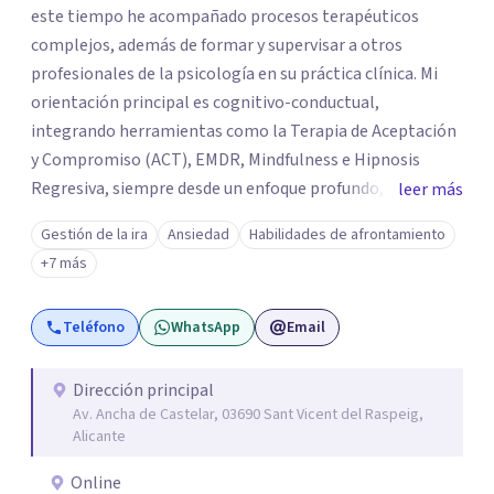
este tiempo he acompañado procesos terapéuticos
complejos, además de formar y supervisar a otros
profesionales de la psicología en su práctica clínica. Mi
orientación principal es cognitivo-conductual,
integrando herramientas como la Terapia de Aceptación
y Compromiso (ACT), EMDR, Mindfulness e Hipnosis
Regresiva, siempre desde un enfoque profundo,
leer más
respetuoso y adaptado a cada persona. También
Gestión de la ira
Ansiedad
Habilidades de afrontamiento
acompaño procesos de crecimiento personal y terapia
+7 más
del alma orientados al trabajo emocional, la búsqueda de
sentido, el autoconocimiento y la conexión interior. Mi
Teléfono
WhatsApp
Email
objetivo es ayudar a las personas a comprenderse mejor,
encontrar paz interior y desarrollar los recursos
necesarios para vivir con mayor equilibrio y plenitud.
Dirección principal
Av. Ancha de Castelar, 03690 Sant Vicent del Raspeig,
Alicante
Online