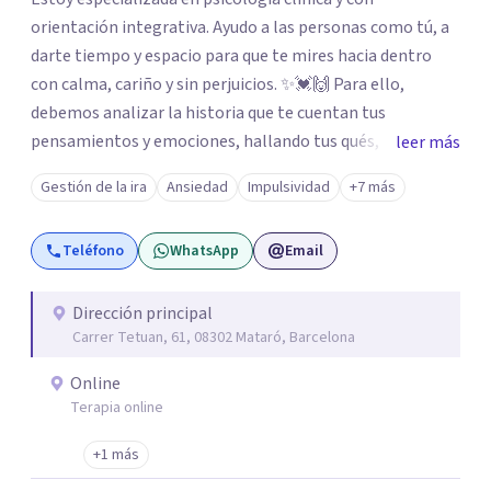
orientación integrativa. Ayudo a las personas como tú, a
darte tiempo y espacio para que te mires hacia dentro
con calma, cariño y sin perjuicios. ✨💓🙌 Para ello,
debemos analizar la historia que te cuentan tus
pensamientos y emociones, hallando tus qués, tus
leer más
cómos, tus porqués, tus cuándos y tus dóndes a lo largo
Gestión de la ira
Ansiedad
Impulsividad
+7 más
de tu vida. Así, podrás desenredar el lío que es vivir, podrás
aceptar quien eres: un ser humano que siente, que piensa
Teléfono
WhatsApp
Email
y que hace; un ser que se contradice, que tiene dudas y que
se equivoca. Y eso es natural y sano.🫀+🧠 =💝
Dirección principal
Carrer Tetuan, 61, 08302 Mataró, Barcelona
Online
Terapia online
+1 más