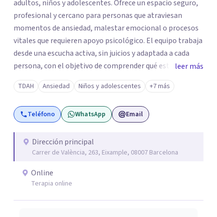
adultos, niños y adolescentes. Ofrece un espacio seguro,
profesional y cercano para personas que atraviesan
momentos de ansiedad, malestar emocional o procesos
vitales que requieren apoyo psicológico. El equipo trabaja
desde una escucha activa, sin juicios y adaptada a cada
persona, con el objetivo de comprender qué está
leer más
ocurriendo y facilitar herramientas para avanzar con
TDAH
Ansiedad
Niños y adolescentes
+7 más
mayor equilibrio y bienestar. La intervención se realiza en
un entorno confidencial y tranquilo, cuidando el ritmo y
Teléfono
WhatsApp
Email
las necesidades de cada proceso terapéutico. En Centro
Amalia atienden dificultades como la ansiedad, el duelo,
el trauma, la depresión y otros retos emocionales, así
Dirección principal
Carrer de València, 263, Eixample, 08007 Barcelona
como procesos de crecimiento personal y
acompañamiento psicológico infantil. El enfoque es
Online
respetuoso, humano y orientado a generar un espacio de
Terapia online
confianza desde el primer contacto. El centro ofrece una
primera orientación gratuita para ayudar a dar el primer