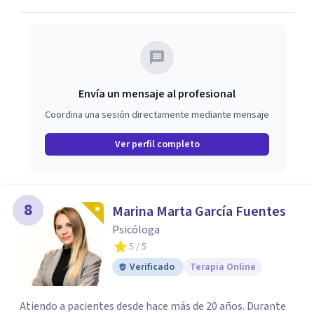
ofrecerte un espacio de confianza donde podamos
trabajar en mejorar tu bienestar emocional y tus
relaciones. Estoy aquí para acompañarte en ese proceso.
Envía un mensaje al profesional
Coordina una sesión directamente mediante mensaje
Ver perfil completo
8
Marina Marta García Fuentes
Psicóloga
5
/ 5
Verificado
Terapia Online
Atiendo a pacientes desde hace más de 20 años. Durante