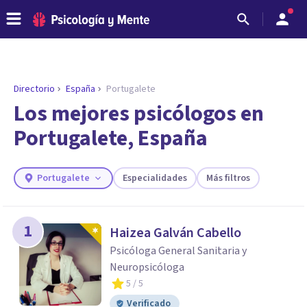
Directorio
España
Portugalete
ENCONTRAR MI TERAPEUTA
¿Necesitas ayuda para encontrar el
Los mejores psicólogos en
psicólogo adecuado?
Portugalete, España
Responde a unas breves preguntas y te ofreceremos
los profesionales que más se ajustan a tus
necesidades.
Portugalete
Especialidades
Más filtros
Responder cuestionario
1
Haizea Galván Cabello
Psicóloga General Sanitaria y
Neuropsicóloga
5
/ 5
Verificado