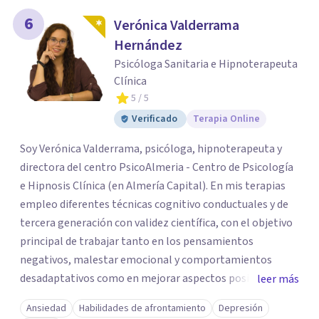
6
Verónica Valderrama
Hernández
Psicóloga Sanitaria e Hipnoterapeuta
Clínica
5
/ 5
Verificado
Terapia Online
Soy Verónica Valderrama, psicóloga, hipnoterapeuta y
directora del centro PsicoAlmeria - Centro de Psicología
e Hipnosis Clínica (en Almería Capital). En mis terapias
empleo diferentes técnicas cognitivo conductuales y de
tercera generación con validez científica, con el objetivo
principal de trabajar tanto en los pensamientos
negativos, malestar emocional y comportamientos
desadaptativos como en mejorar aspectos positivos,
leer más
habilidades y desarrollo personal. ¡Tus objetivos son los
Ansiedad
Habilidades de afrontamiento
Depresión
míos y juntos los alcanzaremos!. Mi objetivo principal es