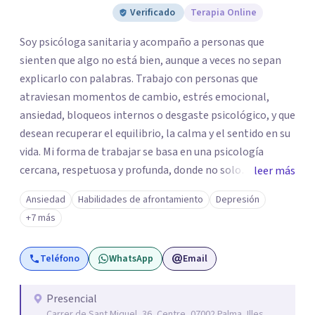
Verificado
Terapia Online
Soy psicóloga sanitaria y acompaño a personas que
sienten que algo no está bien, aunque a veces no sepan
explicarlo con palabras. Trabajo con personas que
atraviesan momentos de cambio, estrés emocional,
ansiedad, bloqueos internos o desgaste psicológico, y que
desean recuperar el equilibrio, la calma y el sentido en su
vida. Mi forma de trabajar se basa en una psicología
cercana, respetuosa y profunda, donde no solo
leer más
atendemos los síntomas, sino también lo que los
Ansiedad
Habilidades de afrontamiento
Depresión
provoca. Integro la psicología positiva y la terapia
+7 más
cognitivo-conductual con una mirada más amplia,
teniendo en cuenta la mente, el cuerpo y la emoción.
Teléfono
WhatsApp
Email
Tengo una amplia experiencia acompañando a personas
en contextos de adaptación y cambio vital, algo que
conozco de primera mano tras haber vivido fuera de
Presencial
Carrer de Sant Miquel, 36, Centre, 07002 Palma, Illes