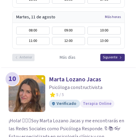
Martes, 11 de agosto
Más horas
08:00
09:00
10:00
11:00
12:00
13:00
Más días
Anterior
Siguiente
10
Marta Lozano Jacas
Psicóloga constructivista
5
/ 5
Verificado
Terapia Online
¡Hola! 🙋🏼‍♀️Soy Marta Lozano Jacas y me encontrarás en
las Redes Sociales como Psicóloga Responde.🔖📚 👓
Estoy especializada en psicología clínica y con