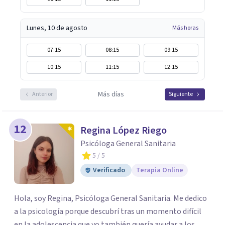
Lunes, 10 de agosto
Más horas
07:15
08:15
09:15
10:15
11:15
12:15
Más días
Anterior
Siguiente
12
Regina López Riego
Psicóloga General Sanitaria
5
/ 5
Verificado
Terapia Online
Hola, soy Regina, Psicóloga General Sanitaria. Me dedico
a la psicología porque descubrí tras un momento difícil
en la adolescencia que yo también quería ayudar a los