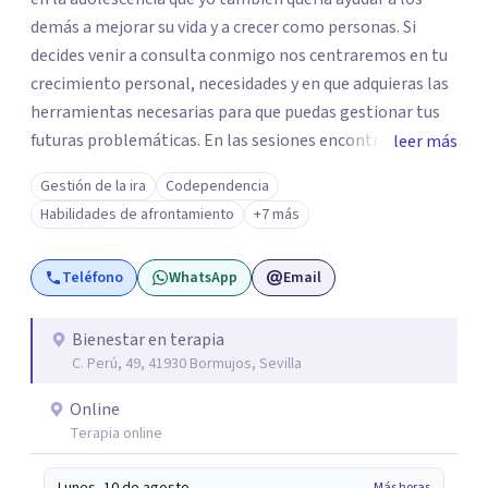
demás a mejorar su vida y a crecer como personas. Si
decides venir a consulta conmigo nos centraremos en tu
crecimiento personal, necesidades y en que adquieras las
herramientas necesarias para que puedas gestionar tus
futuras problemáticas. En las sesiones encontrarás un
leer más
lugar donde abrirte y expresarte sin juicios, donde
Gestión de la ira
Codependencia
explorar tus emociones, conocerte, solucionar tus
Habilidades de afrontamiento
+7 más
heridas y trabajar en tu crecimiento. personal
Teléfono
WhatsApp
Email
Bienestar en terapia
C. Perú, 49, 41930 Bormujos, Sevilla
Online
Terapia online
Más horas