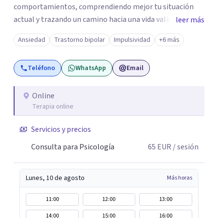
comportamientos, comprendiendo mejor tu situación
actual y trazando un camino hacia una vida valiosa para ti.
leer más
No se trata de esperar a que desaparezca el sufrimiento
Ansiedad
Trastorno bipolar
Impulsividad
+6 más
para empezar a vivir, sino de aprender a construir una vida
valiosa incluso cuando el malestar aparece.
Teléfono
WhatsApp
Email
Online
Terapia online
Servicios y precios
Consulta para Psicología
65
EUR
/ sesión
Lunes, 10 de agosto
Más horas
11:00
12:00
13:00
14:00
15:00
16:00