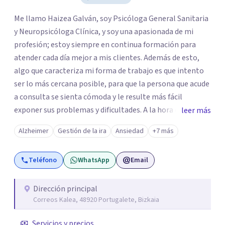
Me llamo Haizea Galván, soy Psicóloga General Sanitaria
y Neuropsicóloga Clínica, y soy una apasionada de mi
profesión; estoy siempre en continua formación para
atender cada día mejor a mis clientes. Además de esto,
algo que caracteriza mi forma de trabajo es que intento
ser lo más cercana posible, para que la persona que acude
a consulta se sienta cómoda y le resulte más fácil
exponer sus problemas y dificultades. A la hora de llevar a
leer más
cabo la rehabilitación cognitiva, soy una persona muy
Alzheimer
Gestión de la ira
Ansiedad
+7 más
creativa y dinámica, siempre buscando materiales y
creando otros nuevos para hacerlo más lúdico y divertido,
Teléfono
WhatsApp
Email
siempre adaptado a las necesidades de las personas que
requieren de dicho servicio.
Dirección principal
Correos Kalea, 48920 Portugalete, Bizkaia
Servicios y precios