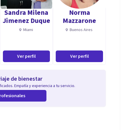
Sandra Milena
Norma
s de asistencia a la salud mental, tanto en el País
Jimenez Duque
Mazzarone
ión en Terapia Familiar (Escuela Vasco Navarra de
Miami
Buenos Aires
Ver perfil
Ver perfil
iaje de bienestar
icados. Empatía y experiencia a tu servicio.
rofesionales