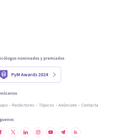
icólogos nominados y premiados
PyM Awards 2024
onócenos
uipo
Redactores
Tópicos
Anúnciate
Contacta
íguenos