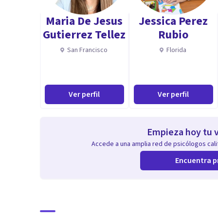
Aptitudes
Maria De Jesus
Jessica Perez
Dispongo de experiencia en distintos centros y recurso
Gutierrez Tellez
Rubio
Vasco como en Cataluña y, además, cuento con formac
San Francisco
Florida
Terapia Familiar, EVNTF).
Ver perfil
Ver perfil
Empieza hoy tu v
Accede a una amplia red de psicólogos calif
Encuentra p