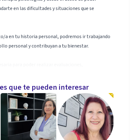
udarte en las dificultades y situaciones que se
to/a en tu historia personal, podremos ir trabajando
llo personal y contribuyan a tu bienestar.
aria para poder realizar evaluaciones,
estado psicológico de las personas, así como para
ién me capacita para llevar a cabo actividades de
les que te pueden interesar
 salud psicológica individual o comunitaria
acerquen a un cambio o que estás en un momento de
en contactarme