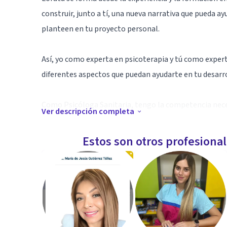
construir, junto a tí, una nueva narrativa que pueda ay
planteen en tu proyecto personal.
Así, yo como experta en psicoterapia y tú como exper
diferentes aspectos que puedan ayudarte en tu desarro
Como Psicóloga Sanitaria, tengo la competencia neces
Ver descripción completa
intervenciones y tratamientos que puedan mejorar el 
realizar los informes que procedan. La titulación tamb
Estos son otros profesiona
prevención, promoción y educación relacionadas con la
Especialidad
Si consideras que necesitas de herramientas que te 
crecimiento personal y de autonocimiento no dudes 