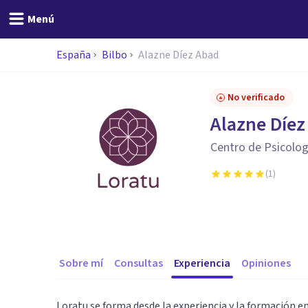
Menú
España
Bilbo
Alazne Díez Abad
No verificado
Alazne Díez
Centro de Psicolog
(
1
)
Sobre mí
Consultas
Experiencia
Opiniones
Loratu se forma desde la experiencia y la formación en