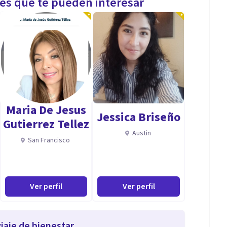
les que te pueden interesar
Maria De Jesus
Jessica Briseño
Gutierrez Tellez
Austin
San Francisco
Ver perfil
Ver perfil
iaje de bienestar