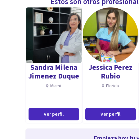
Estos son otros profesiona
Sandra Milena
Jessica Perez
Jimenez Duque
Rubio
Miami
Florida
Ver perfil
Ver perfil
Empieza hoy tu v