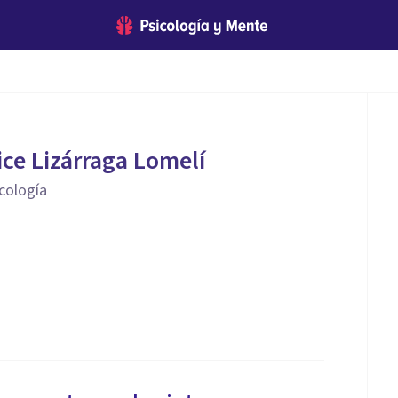
ice Lizárraga Lomelí
icología