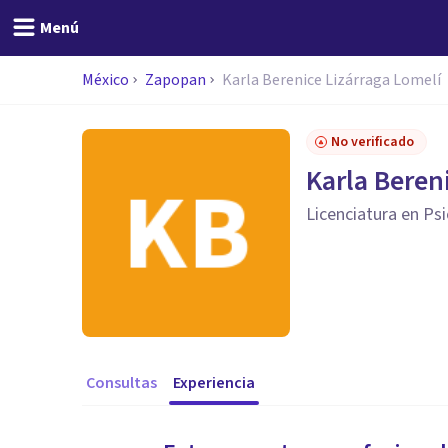
Menú
México
Zapopan
Karla Berenice Lizárraga Lomelí
No verificado
Karla Beren
Licenciatura en Ps
Consultas
Experiencia