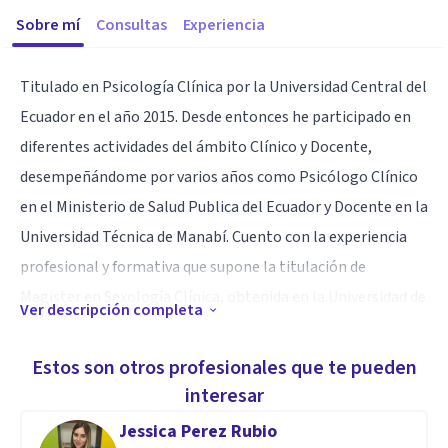
Sobre mí
Consultas
Experiencia
Titulado en Psicología Clínica por la Universidad Central del
Ecuador en el año 2015. Desde entonces he participado en
diferentes actividades del ámbito Clínico y Docente,
desempeñándome por varios años como Psicólogo Clínico
en el Ministerio de Salud Publica del Ecuador y Docente en la
Universidad Técnica de Manabí. Cuento con la experiencia
profesional y formativa que supone la titulación de
Magister en Sexología Clínica, obtenida en la Universidad de
Ver descripción completa
Almería- España. En contacto con diferentes experiencias
formativas y otras formaciones complementarias
Estos son otros profesionales que te pueden
relacionadas con la Psicoterapia.
interesar
Así mismo me desempeño en el papel de Perito Autorizado
Jessica Perez Rubio
por el consejo de la Judicatura del Ecuador.