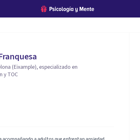
 Franquesa
lona (Eixample), especializado en
ón y TOC
ia acompañando a adultos que enfrentan ansiedad,