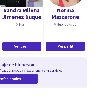
uncionamiento. Trabajo desde un enfoque integrador:
Sandra Milena
Norma
al, la terapia breve estratégica y la sistémica, pero
Jimenez Duque
Mazzarone
sario.
Miami
Buenos Aires
zar; otras veces, es necesario explorar patrones
. En cada caso, adapto la intervención a la persona,
Ver perfil
Ver perfil
 y sostenido en el tiempo.
iaje de bienestar
icados. Empatía y experiencia a tu servicio.
rofesionales