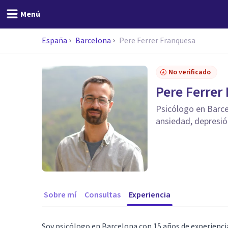
Menú
España
Barcelona
Pere Ferrer Franquesa
No verificado
Pere Ferrer
Psicólogo en Barce
ansiedad, depresi
Sobre mí
Consultas
Experiencia
Soy psicólogo en Barcelona con 15 años de experienc