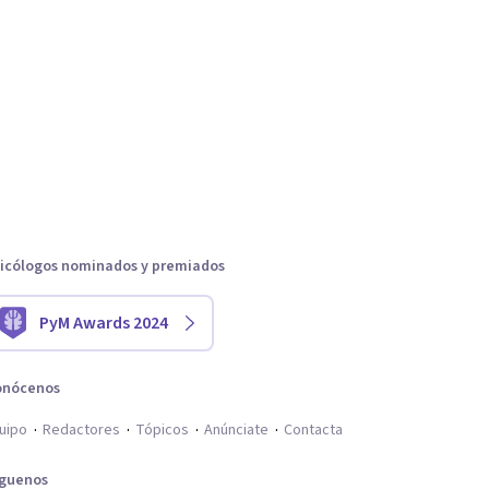
icólogos nominados y premiados
PyM Awards 2024
onócenos
uipo
Redactores
Tópicos
Anúnciate
Contacta
íguenos