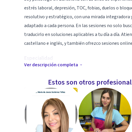
estrés laboral, depresión, TOC, fobias, duelos o bloq
resolutivo y estratégico, con una mirada integradora y
adaptado a cada persona. En las sesiones no solo bu
traducirlo en soluciones aplicables a tu día a día. Ati
castellano e inglés, y también ofrezco sesiones online
Especialidad
Ver descripción completa
Estoy especializado en el tratamiento de la ansiedad, 
personalidad. También abordo casos de estrés laboral
Estos son otros profesiona
emocional. Trabajo tanto con adultos como con adolesc
que está sucediendo, encontrar el sentido del malesta
un cambio real, sostenido y adaptado al estilo person
Aptitudes
Me caracterizo por un estilo directo, estratégico y 