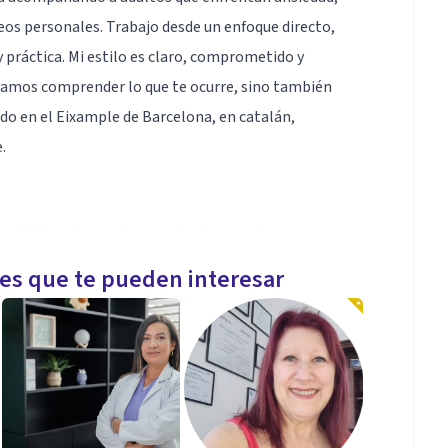
ueos personales. Trabajo desde un enfoque directo,
 práctica. Mi estilo es claro, comprometido y
scamos comprender lo que te ocurre, sino también
endo en el Eixample de Barcelona, en catalán,
.
el TOC, la depresión y los trastornos de la
, fobia social, duelos complicados y dependencia
les que te pueden interesar
entes, parejas y familias. Me enfoco en clarificar lo
r y diseñar estrategias personalizadas que faciliten
al de cada consultante.
resolutivo. Combino una escucha empática con una