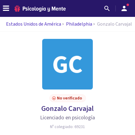
Estados Unidos de América
Philadelphia
Gonzalo Carvajal
No verificado
Gonzalo Carvajal
Licenciado en psicología
Nº colegiado:
69231