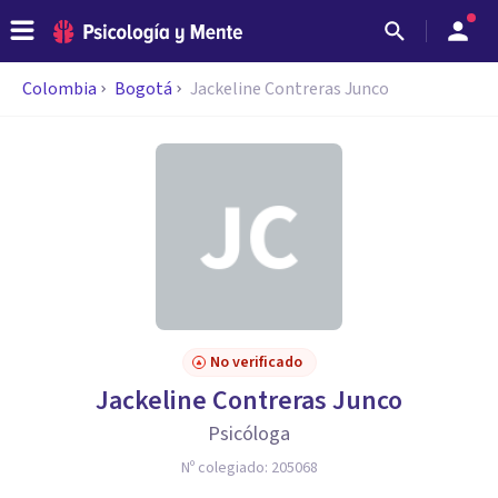
Colombia
Bogotá
Jackeline Contreras Junco
No verificado
Jackeline Contreras Junco
Psicóloga
Nº colegiado:
205068