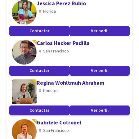
Jessica Perez Rubio
Me considero una persona honesta, comprometida y
Florida
responsable con mis pacientes. Conmigo van a tener un
profesional que está para ayudarlos y orientarlos.
Contactar
Ver perfil
Carlos Hecker Padilla
Mis áreas de intervención son: fortalecimiento en
San Francisco
competencias blandas y preparación para el mundo laboral,
duelos, terapia de pareja, autoestima, autoconcepto,
Contactar
Ver perfil
autocontrol, dependencia emocional, entre otros.
Regina Wohltmuh Abraham
Houston
Contactar
Ver perfil
Gabriele Cotronei
San Francisco