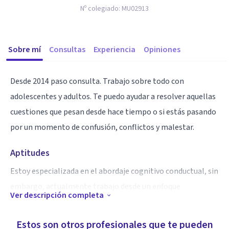
Nº colegiado:
MU02913
Sobre mí
Consultas
Experiencia
Opiniones
Desde 2014 paso consulta. Trabajo sobre todo con
adolescentes y adultos. Te puedo ayudar a resolver aquellas
cuestiones que pesan desde hace tiempo o si estás pasando
por un momento de confusión, conflictos y malestar.
Aptitudes
Estoy especializada en el abordaje cognitivo conductual, sin
embargo, actualmente trabajo desde un enfoque
Ver descripción completa
contextual, basado en terapias de tercera generación en las
que también me especialicé hace unos años.
Estos son otros profesionales que te pueden