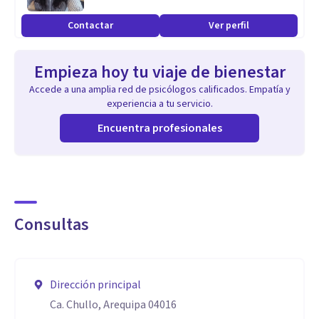
☑️Terapias Crisis Pareja
Contactar
Ver perfil
☑️Terapias Rutina Pareja
☑️Terapias Problemas Sexuales Pareja
Empieza hoy tu viaje de bienestar
☑️Terapias Infidelidades Pareja
Accede a una amplia red de psicólogos calificados. Empatía y
☑️Terapias Separación Pareja
experiencia a tu servicio.
✅TRATAMIENTOS PSICOLOGÍA INFANTIL
Encuentra profesionales
☑️Psicología Infantil
☑️Tratamientos Ansiedad Infantil
☑️Tratamientos Autoestima Infantil
☑️Tratamientos Depresión Infantil
Consultas
☑️Trastornos Del Sueño Infantil
☑️Dificultades Control Esfínteres
✅TERAPIA DE LENGUAJE
Dirección principal
✅TERAPIA DE APRENDIZAJE
Ca. Chullo, Arequipa 04016