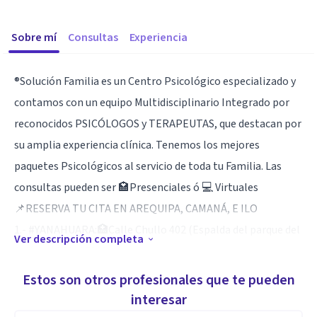
Sobre mí
Consultas
Experiencia
®️Solución Familia es un Centro Psicológico especializado y
contamos con un equipo Multidisciplinario Integrado por
reconocidos PSICÓLOGOS y TERAPEUTAS, que destacan por
su amplia experiencia clínica. Tenemos los mejores
paquetes Psicológicos al servicio de toda tu Familia. Las
consultas pueden ser 🏩Presenciales ó 💻 Virtuales
📌RESERVA TU CITA EN AREQUIPA, CAMANÁ, E ILO
1.- #YANAHUARA:🏥Calle Chullo 402 (Espalda del parque del
Ver descripción completa
Avión)📲954207600
2.- #PAUCARPATA:🏥Calle Ramón Castilla 109 (Espalda Mall
Estos son otros profesionales que te pueden
Aventura)📲977877713
interesar
3.- #CCOLORADO: 🏥Av. Alfonso Ugarte 500 (Esq. Plaza las