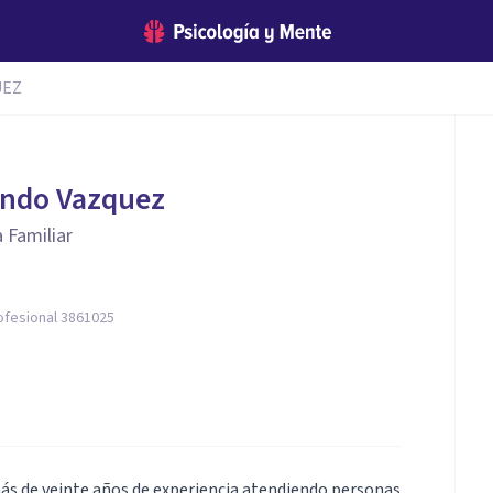
UEZ
indo Vazquez
 Familiar
ofesional 3861025
ás de veinte años de experiencia atendiendo personas