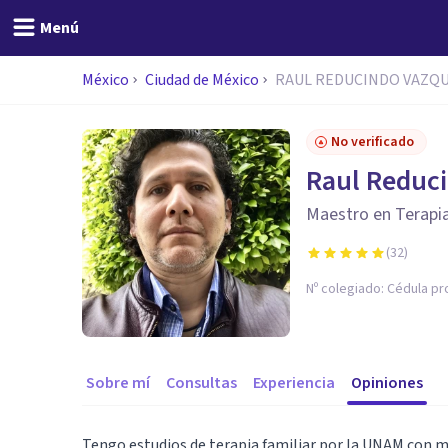
Menú
México
Ciudad de México
RAUL REDUCINDO VAZQ
No verificado
Raul Reduc
Maestro en Terapia
(
32
)
Nº colegiado:
Cédula pr
Sobre mí
Consultas
Experiencia
Opiniones
Tengo estudios de terapia familiar por la UNAM con m