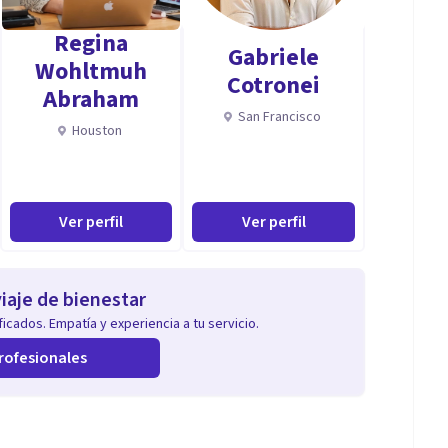
Regina
Gabriele
Wohltmuh
Cotronei
Abraham
San Francisco
Houston
Ver perfil
Ver perfil
iaje de bienestar
icados. Empatía y experiencia a tu servicio.
rofesionales