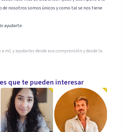
uno de nosotros somos únicos y como tal se nos tiene
do ayudarte.
a mí, y ayudarles desde esa comprensión y desde la
les que te pueden interesar
logía humanista, cognitivo conductual, terapia
miento personal.
ando en proyecto hombre, y luego en consulta
 crisis catástrofes y emergencias.