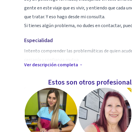
gente en este viaje que es vivir, y entiendo que cada 
que tratar. Y eso hago desde mi consulta.
Si tienes algún problema, no dudes en contactar, pue
Especialidad
Intento comprender las problemáticas de quien acude 
cercanía y confianza mutua.
Ver descripción completa
Aptitudes
Estos son otros profesiona
Trabajo en terapia psicológica (con estudios en psico
gestalt, etc), también psicología del deporte y creci
Todo rango de edad.
Experiencia en trabajo con adicciones (un año trabaj
privada); máster en psicología del deporte; experto en