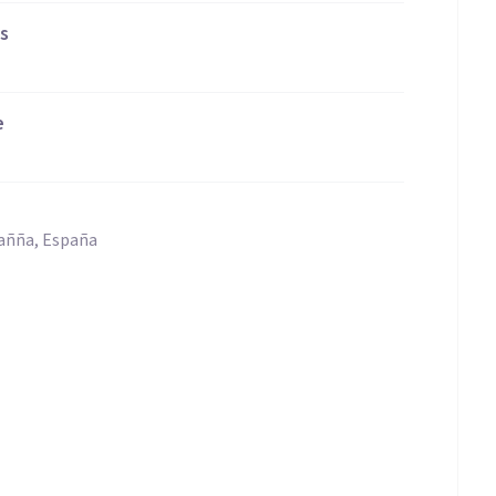
as
e
Pañña, España