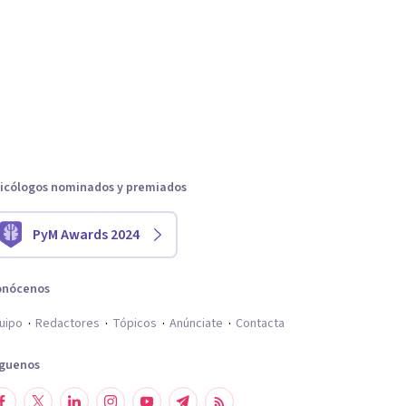
icólogos nominados y premiados
PyM Awards 2024
onócenos
uipo
Redactores
Tópicos
Anúnciate
Contacta
íguenos