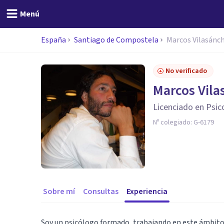
Menú
España
Santiago de Compostela
Marcos Vilasánc
No verificado
Marcos Vil
Licenciado en Psic
Nº colegiado:
G-6179
Sobre mí
Consultas
Experiencia
Soy un psicólogo formado, trabajando en este ámbito