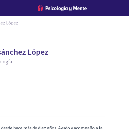
hez López
asánchez López
ología
 desde hace más de diez años. Ayudo y acompaño a la