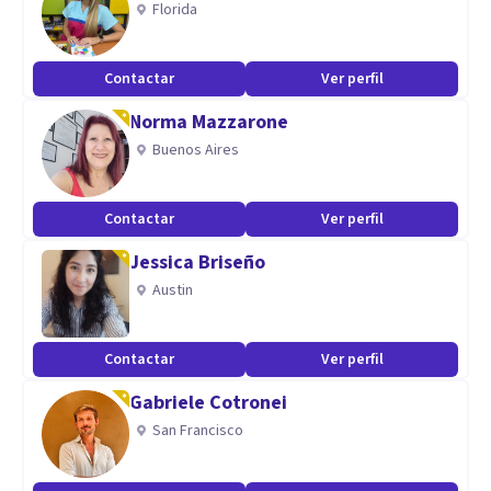
Florida
desarrollo de habilidades que permitan al consultante
mejorar su calidad de vida, su bienestar personal y aclarar su
Contactar
Ver perfil
propósito de vida.
Norma Mazzarone
Buenos Aires
Contactar
Ver perfil
Jessica Briseño
Austin
Contactar
Ver perfil
Gabriele Cotronei
San Francisco