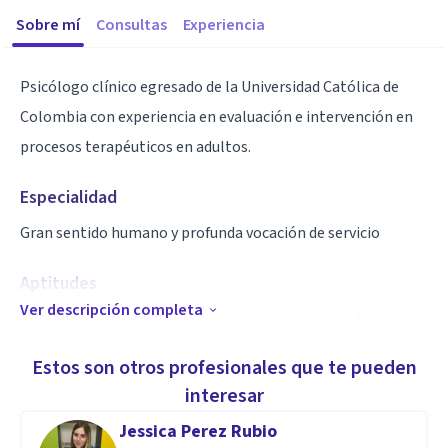
Sobre mí
Consultas
Experiencia
Psicólogo clínico egresado de la Universidad Católica de
Colombia con experiencia en evaluación e intervención en
procesos terapéuticos en adultos.
Especialidad
Gran sentido humano y profunda vocación de servicio
Aptitudes
Ver descripción completa
Con experiencia en trabajar sobre problemáticas tales
como: ansiedad, depresión, baja autoestima, dependencia
Estos son otros profesionales que te pueden
emocional, manejo de la ira, el miedo y el estrés.
interesar
Jessica Perez Rubio
También en potenciar habilidades personales orientadas al